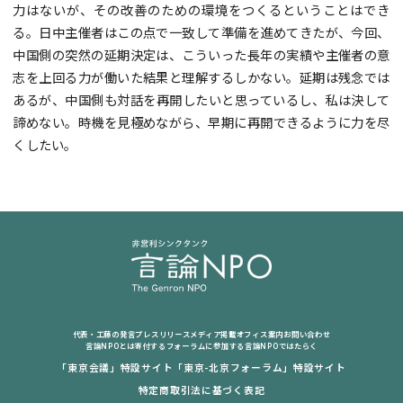
力はないが、その改善のための環境をつくるということはでき
る。日中主催者はこの点で一致して準備を進めてきたが、今回、
中国側の突然の延期決定は、こういった長年の実績や主催者の意
志を上回る力が働いた結果と理解するしかない。延期は残念では
あるが、中国側も対話を再開したいと思っているし、私は決して
諦めない。時機を見極めながら、早期に再開できるように力を尽
くしたい。
代表・工藤の発言
プレスリリース
メディア掲載
オフィス案内
お問い合わせ
言論NPOとは
寄付する
フォーラムに参加する
言論NPOではたらく
「東京会議」特設サイト
「東京-北京フォーラム」特設サイト
特定商取引法に基づく表記