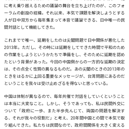
に考え乗り越えるための議論の舞台を立ち上げたのが、このフォ
ーラムの創設の経緯。それ以来、本気で課題を解決しようとする
人が日中双方から毎年集まって本音で議論できる、日中唯一の民
間対話として機能してきた。
これまでで唯一、延期をしたのは尖閣問題で日中関係が悪化した
2013年。ただし、その時には延期をしてできた時間で平和のため
の作業をしようというかたちで準備をし、そのために延期を認め
たという背景があった。今回の中国側からの一方的な延期の決定
は、その点全く性質の異なるものだ。あの尖閣のときの2013年の
ときをはるかに上回る重要なメッセージが、台湾問題にあるのだ
ということを我々は受け止めざるを得ないと思っている。
中国は体制が異なるので、毎年共催で対話をしていくということ
は本当に大変なこと。しかし、そうであっても、私は民間外交に
ついて「政府に一歩、また半歩先んじて、両国の問題を解決す
る、それが我々の役割だ」と考え、20年間中国との間で本気で取
り組んできた。私たちは民間なので、政府間関係を大きく変える