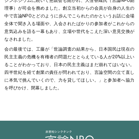
シンポジウムに続いて懇親会も開かれ、大窪香織氏（言論NPO副
理事）が司会を務めました。創立当初からの会員が自身の人生の
中で言論NPOとどのように歩んでこられたのかというお話に会場
全体で聞き入る場面や、入会されたばかりの参加者がこれからの
意気込みを語る一幕もあり、立場や世代をこえた深い意見交換が
なされました。
会の最後では、工藤が「世論調査の結果から、日本国民は現在の
民主主義の危機を有権者の問題だととらえている人が20%以上い
ることがわかっており、日本の民主主義はまだ崩れてはいない。
四半世紀を経て創業の責任が問われており、言論空間の立て直し
に本気で挑んでいくので、力を貸してほしい。」と参加者へ協力
を呼びかけ、閉幕しました。