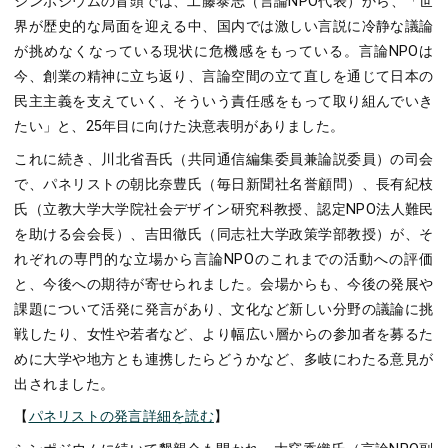
シンポジウムの冒頭では、工藤泰志（言論NPO代表）から、「世
界が歴史的な局面を迎える中、国内では激しい言説に冷静な議論
が挑めなくなっている現状に危機感をもっている。言論NPOは
今、創業の精神に立ち返り、言論空間の立て直しを通じて日本の
民主主義を支えていく、そういう責任感をもって取り組んでいき
たい」と、25年目に向けた決意表明がありました。
これに続き、川北省吾氏（共同通信編集委員兼論説委員）の司会
で、パネリストの朝比奈豊氏（毎日新聞社名誉顧問）、長有紀枝
氏（立教大学大学院社会デザイン研究科教授、認定NPO法人難民
を助ける会会長）、吉田徹氏（同志社大学政策学部教授）が、そ
れぞれの専門的な立場から言論NPOのこれまでの活動への評価
と、今後への期待が寄せられました。会場からも、今後の発展や
課題について活発に発言があり、文化など新しい分野の議論に挑
戦したり、女性や若者など、より幅広い層からの参加者を募るた
めに大学や地方とも連携したらどうかなど、多岐にわたる意見が
出されました。
【
パネリストの発言詳細を読む
】