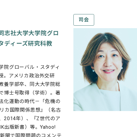
司会
同志社大学大学院グロ
タディーズ研究科教
学院グローバル・スタディ
授。アメリカ政治外交研
教養学部卒、同大大学院総
で博士号取得（学術）。著
法化運動の時代－「危機の
メリカ国際関係思想』（名古
、2014年）、『Z世代のア
K出版新書）等。Yahoo!
朝日新聞で国際問題のコメンテ