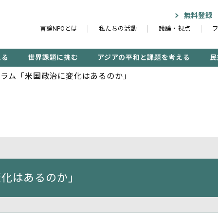
無料登録
言論NPOとは
私たちの活動
議論・視点
える
世界課題に挑む
アジアの平和と課題を考える
民
ーラム「米国政治に変化はあるのか」
記事検索する
検
変化はあるのか」