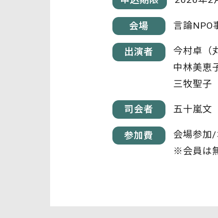
言論NP
会場
今村卓（
出演者
中林美恵
三牧聖子
五十嵐文
司会者
会場参加/
参加費
※会員は