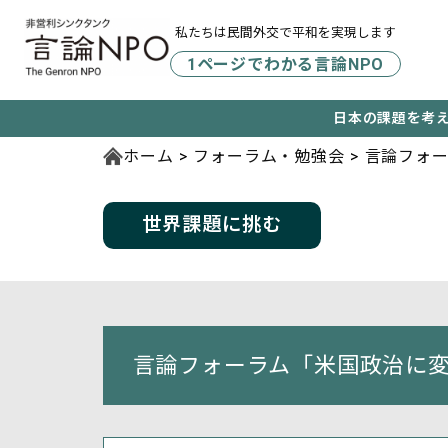
私たちは民間外交で平和を実現します
1ページでわかる言論NPO
日本の課題を考
ホーム
フォーラム・勉強会
言論フォ
世界課題に挑む
言論フォーラム「米国政治に