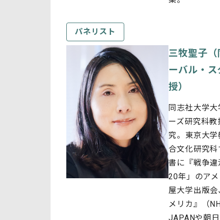
パネリスト
三牧聖子（
ーバル・ス
授）
同志社大学大
ーズ研究科教
究。東京大学
合文化研究科
書に『戦争違
20年」のア
屋大学出版会
メリカ』（NH
JAPANや