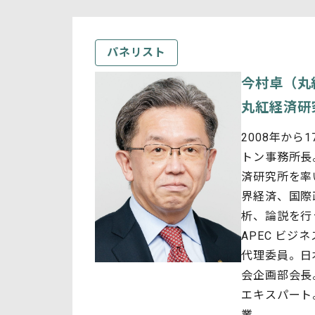
パネリスト
今村卓（丸
丸紅経済研
2008年から
トン事務所長。
済研究所を率
界経済、国際
析、論説を行う
APEC ビジ
代理委員。日
会企画部会長。
エキスパート
業。