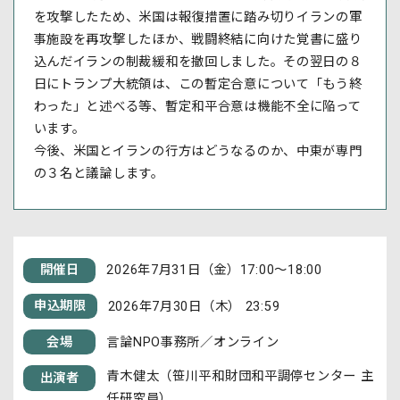
を攻撃したため、米国は報復措置に踏み切りイランの軍
事施設を再攻撃したほか、戦闘終結に向けた覚書に盛り
込んだイランの制裁緩和を撤回しました。その翌日の８
日にトランプ大統領は、この暫定合意について「もう終
わった」と述べる等、暫定和平合意は機能不全に陥って
います。
今後、米国とイランの行方はどうなるのか、中東が専門
の３名と議論します。
開催日
2026年7月31日（金）17:00～18:00
申込期限
2026年7月30日（木） 23:59
会場
言論NPO事務所／オンライン
青木健太（笹川平和財団和平調停センター 主
出演者
任研究員）