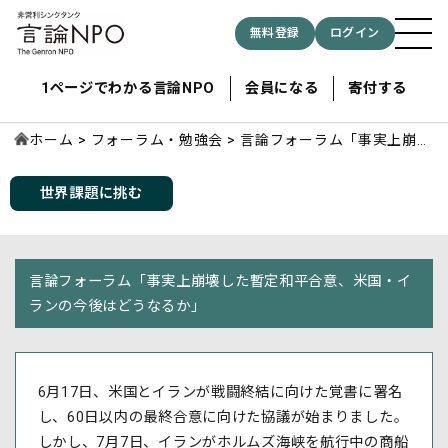
無料登録
ログイン
1ページでわかる言論NPO
会員になる
寄付する
ホーム
フォーラム・勉強会
言論フォーラム「事実上崩壊
した暫定和平合意、米国・イ
ランの今後はどうなるか」
世界課題に挑む
記事検索する
検索
言論フォーラム「事実上崩壊した暫定和平合意、米国・イ
ランの今後はどうなるか」
6月17日、米国とイランが戦闘終結に向けた覚書に署名
し、60日以内の最終合意に向けた協議が始まりました。
しかし、7月7日、イランがホルムズ海峡を航行中の商船