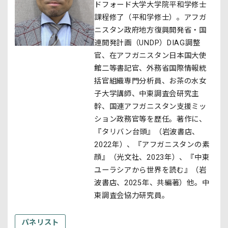
ドフォード大学大学院平和学修士
課程修了（平和学修士）。アフガ
ニスタン政府地方復興開発省・国
連開発計画（UNDP）DIAG調整
官、在アフガニスタン日本国大使
館二等書記官、外務省国際情報統
括官組織専門分析員、お茶の水女
子大学講師、中東調査会研究主
幹、国連アフガニスタン支援ミッ
ション政務官等を歴任。著作に、
『タリバン台頭』（岩波書店、
2022年）、『アフガニスタンの素
顔』（光文社、2023年）、『中東
ユーラシアから世界を読む』（岩
波書店、2025年、共編著）他。中
東調査会協力研究員。
パネリスト