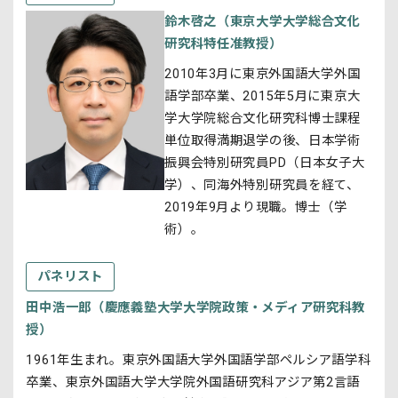
鈴木啓之（東京大学大学総合文化
研究科特任准教授）
2010年3月に東京外国語大学外国
語学部卒業、2015年5月に東京大
学大学院総合文化研究科博士課程
単位取得満期退学の後、日本学術
振興会特別研究員PD（日本女子大
学）、同海外特別研究員を経て、
2019年9月より現職。博士（学
術）。
パネリスト
田中浩一郎（慶應義塾大学大学院政策・メディア研究科教
授）
1961年生まれ。東京外国語大学外国語学部ペルシア語学科
卒業、東京外国語大学大学院外国語研究科アジア第2言語