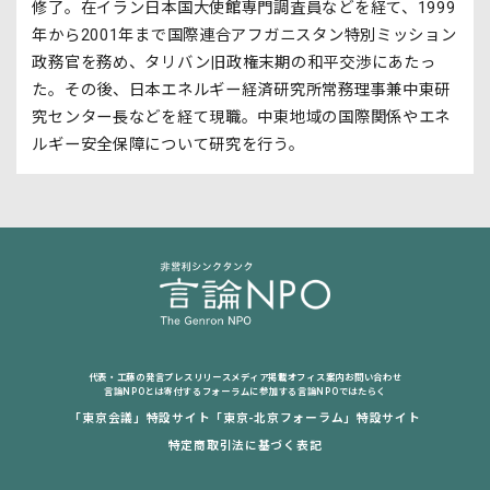
修了。在イラン日本国大使館専門調査員などを経て、1999
年から2001年まで国際連合アフガニスタン特別ミッション
政務官を務め、タリバン旧政権末期の和平交渉にあたっ
た。その後、日本エネルギー経済研究所常務理事兼中東研
究センター長などを経て現職。中東地域の国際関係やエネ
ルギー安全保障について研究を行う。
代表・工藤の発言
プレスリリース
メディア掲載
オフィス案内
お問い合わせ
言論NPOとは
寄付する
フォーラムに参加する
言論NPOではたらく
「東京会議」特設サイト
「東京-北京フォーラム」特設サイト
特定商取引法に基づく表記