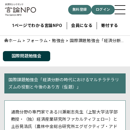
無料登録
ログイン
1ページでわかる言論NPO
会員になる
寄付する
ホーム
フォーラム・勉強会
国際課題勉強会「経済分断の
時代におけるマルチラテラリ
ズムの役割と今後のあり方
国際問題勉強会
記事検索する
（仮題）」
検索
国際課題勉強会「経済分断の時代におけるマルチラテラリ
ズムの役割と今後のあり方（仮題）」
通商分野の専門家である川瀬剛志先生（上智大学法学部
教授・（独）経済産業研究所ファカルティフェロー）と
土谷晃浩氏（農林中金総合研究所エグゼクティブ・アド