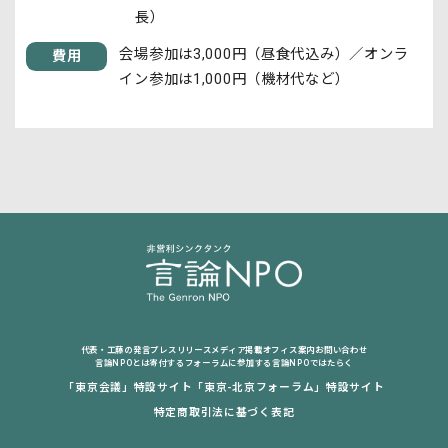
長）
会場参加は3,000円（昼食代込み）／オンラ
費用​
イン参加は1,000円（機材代など）
代表・工藤の発言
プレスリリース
メディア掲載
オフィス案内
お問い合わせ
言論NPOとは
寄付する
フォーラムに参加する
言論NPOではたらく
「東京会議」特設サイト
「東京-北京フォーラム」特設サイト
特定商取引法に基づく表記