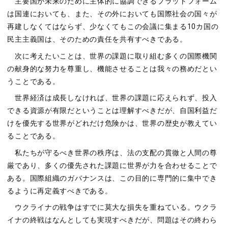
主要国が未来のために主体的に協調できるプラットフォーム
は国連においても、また、その外においても国際社会の国々が
再建しなくてはならず、少なくてもこの会議に集まる10カ国の
⺠主主義国は、そのための責任を共有すべきである。
次に考えたいことは、世界の課題に取り組む多くの国際機関
の献⾝的な努⼒を尊重し、機能させることは我々の務めだとい
うことである。
世界経済は成⻑しなければ、世界の課題に応えられず、投⼊
できる資源が有限だということは理解すべきだが、⾃国利益だ
けを優先する世界がどれだけ危険かは、世界の歴史が教えてい
ることである。
私たちが守るべき世界の秩序は、法の⽀配の貫徹と⼈間の尊
厳であり、多くの優先された課題に世界が⼒を合わせることで
ある。国際組織のガバナンスは、この⽬的に専⾨的に集中でき
るように再定義すべきである。
ウクライナの戦争はすでに莫⼤な損失を重ねている。ウクラ
イナの終戦はなんとしても実現すべきだが、問題はその終わら