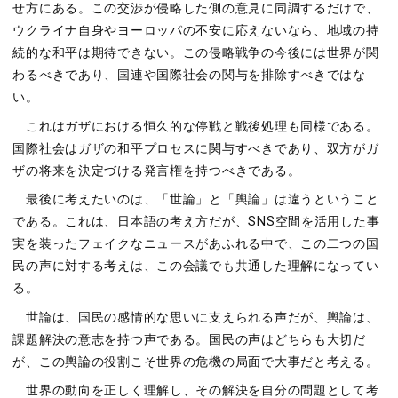
せ⽅にある。この交渉が侵略した側の意⾒に同調するだけで、
ウクライナ⾃⾝やヨーロッパの不安に応えないなら、地域の持
続的な和平は期待できない。この侵略戦争の今後には世界が関
わるべきであり、国連や国際社会の関与を排除すべきではな
い。
これはガザにおける恒久的な停戦と戦後処理も同様である。
国際社会はガザの和平プロセスに関与すべきであり、双⽅がガ
ザの将来を決定づける発⾔権を持つべきである。
最後に考えたいのは、「世論」と「輿論」は違うということ
である。これは、⽇本語の考え⽅だが、SNS空間を活⽤した事
実を装ったフェイクなニュースがあふれる中で、この⼆つの国
⺠の声に対する考えは、この会議でも共通した理解になってい
る。
世論は、国⺠の感情的な思いに⽀えられる声だが、輿論は、
課題解決の意志を持つ声である。国⺠の声はどちらも⼤切だ
が、この輿論の役割こそ世界の危機の局⾯で⼤事だと考える。
世界の動向を正しく理解し、その解決を⾃分の問題として考