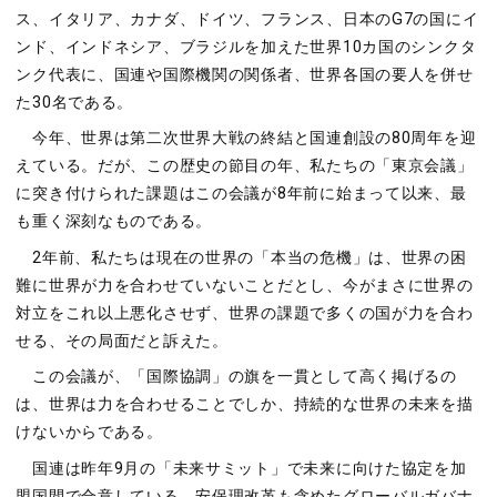
ス、イタリア、カナダ、ドイツ、フランス、⽇本のG7の国にイ
ンド、インドネシア、ブラジルを加えた世界10カ国のシンクタ
ンク代表に、国連や国際機関の関係者、世界各国の要⼈を併せ
た30名である。
今年、世界は第⼆次世界⼤戦の終結と国連創設の80周年を迎
えている。だが、この歴史の節⽬の年、私たちの「東京会議」
に突き付けられた課題はこの会議が8年前に始まって以来、最
も重く深刻なものである。
2年前、私たちは現在の世界の「本当の危機」は、世界の困
難に世界が⼒を合わせていないことだとし、今がまさに世界の
対⽴をこれ以上悪化させず、世界の課題で多くの国が⼒を合わ
せる、その局⾯だと訴えた。
この会議が、「国際協調」の旗を⼀貫として⾼く掲げるの
は、世界は⼒を合わせることでしか、持続的な世界の未来を描
けないからである。
国連は昨年9⽉の「未来サミット」で未来に向けた協定を加
盟国間で合意している。安保理改⾰も含めたグローバルガバナ