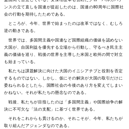
ンスの⽴て直しを国連が提起したのは、国連の80周年に国際社
会の⾏動を期待したためである。
ところが、今年、世界で始まったのは改⾰ではなく、むしろ
逆の動きである。
世界では、多国間主義や国連など国際組織の価値を認めない
⼤国が、⾃国利益を優先する⽴場から⾏動し、守るべき⺠主主
義の価値を巡り、戦後の世界を主導した⽶国と欧州の間で対⽴
も始まっている。
私たちは課題解決に向けた⼤国のイニシアチブと役割を否定
するものではない。しかし、仮にその解決が⼤国の取引だけに
委ねられるとしたら、国際社会の今後のあり⽅を変えてしまい
かねない。それが私たちの懸念なのである。
戦後、私たちが⽬指したのは「多国間主義」や国際紛争の解
決に不可⽋な「法の⽀配」に基づく世界である。
それをこれからも貫けるのか、それこそが、今年、私たちが
取り組んだアジェンダなのである。