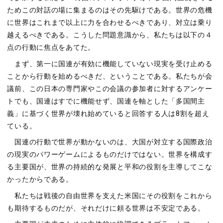
ためこの対話の場に集まるのはその先駆けである。世界の危機
に世界はこれまで以上に⼒を合わせるべきであり、対⽴は乗り
越えるべきである。こうした問題意識から、私たちは以下の４
点の⾏動に焦点をあてた。
まず、第⼀に国連が有効に機能していない現実を受け⽌める
ことから⾏動を始めるべきだ、ということである。私たちが会
議前、この⽇本の専⾨家やこの会議の参加者に対するアンケー
トでも、国連はすでに機能せず、国連を軸とした「多国間主
義」に基づく世界が壊れ始めていると回答する⼈は8割を超え
ている。
国連の⾏動で世界が動かないのは、⼤国が対⽴する国際政治
の現実のパワーゲームによるものだけではない。世界を構成す
る主要国が、世界の持続的な発展と平和の役割を主導してこな
かったからである。
私たちは戦後の⾃由世界を⽀えた⽶国にその役割をこれから
も期待するものだが、それだけに頼る世界は不安定である。