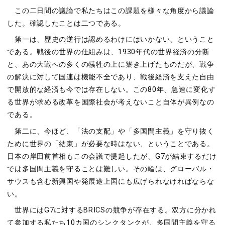
この⼆⽇間の議論で私たちはこの課題を様々な⾓度から議論
した。確認したことは⼆つである。
第⼀は、歴史の逆⾏は認めるわけにはいかない、ということ
である。戦後の世界の仕組みは、1930年代の世界経済の分断
と、あの⼤戦への多くの犠牲の上に築き上げたものだが、戦争
の解決に対して国連は機能不全であり、戦後経済を⽀えた⾃由
で開放的な経済も今では存在しない。この80年、急速に変化す
る世界が求める改⾰を国際社会が考えないこと⾃体が異例なの
である。
第⼆に、今ほど、「法の⽀配」や「多国間主義」を守り抜く
ために世界の「結束」が必要な時はない、ということである。
⽇本の岸⽥前⾸相もこの会議で提起したが、G7が結束するだけ
では多国間主義を守ることは難しい。その輪は、グローバル・
サウスも含む新興国や発展途上国にも広げられなければならな
い。
世界にはG7に対するBRICSの競争が存在する。双⽅に分かれ
て参加する私たち10カ国のシンクタンクが、多国間主義を守る