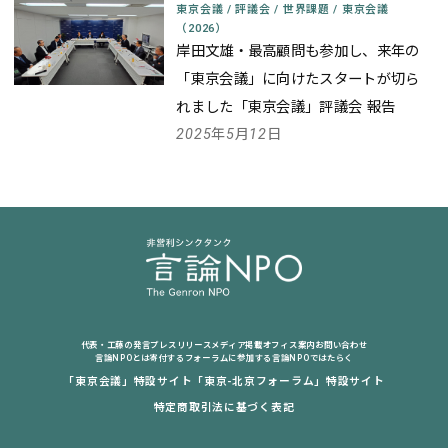
東京会議
/
評議会
/
世界課題
/
東京会議
（2026）
岸田文雄・最高顧問も参加し、来年の
「東京会議」に向けたスタートが切ら
れました
「東京会議」評議会 報告
2025年5月12日
代表・工藤の発言
プレスリリース
メディア掲載
オフィス案内
お問い合わせ
言論NPOとは
寄付する
フォーラムに参加する
言論NPOではたらく
「東京会議」特設サイト
「東京-北京フォーラム」特設サイト
特定商取引法に基づく表記