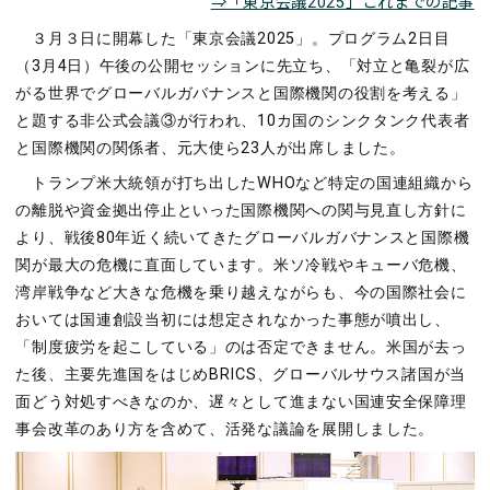
⇒「東京会議2025」これまでの記事
３月３日に開幕した「東京会議2025」。プログラム2日目
（3月4日）午後の公開セッションに先立ち、「対立と亀裂が広
がる世界でグローバルガバナンスと国際機関の役割を考える」
と題する非公式会議③が行われ、10カ国のシンクタンク代表者
と国際機関の関係者、元大使ら23人が出席しました。
トランプ米大統領が打ち出したWHOなど特定の国連組織から
の離脱や資金拠出停止といった国際機関への関与見直し方針に
より、戦後80年近く続いてきたグローバルガバナンスと国際機
関が最大の危機に直面しています。米ソ冷戦やキューバ危機、
湾岸戦争など大きな危機を乗り越えながらも、今の国際社会に
おいては国連創設当初には想定されなかった事態が噴出し、
「制度疲労を起こしている」のは否定できません。米国が去っ
た後、主要先進国をはじめBRICS、グローバルサウス諸国が当
面どう対処すべきなのか、遅々として進まない国連安全保障理
事会改革のあり方を含めて、活発な議論を展開しました。