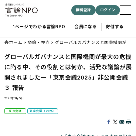
無料登録
ログイン
1ページでわかる言論NPO
会員になる
寄付する
ホーム
議論・視点
グローバルガバナンスと国際機関が最
大の危機に陥る中、その役割とは何
グローバルガバナンスと国際機関が最大の危機
か、活発な議論が展開されましたー
記事検索する
「東京会議2025」非公開会議３ 報告
に陥る中、その役割とは何か、活発な議論が展
開されました
ー「東京会議2025」非公開会議
検索
３ 報告
2025年3月5日
東京会議
東京会議（2025）