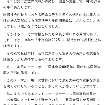
今年は第二次世界大戦が終結し、国連が誕生して80年の節目
の年にあたります。
国際社会が長きにわたる懸命な努力と多くの犠牲の上に築き上
げた法の支配による国際秩序と多国間主義は、どんなことがあ
っても守り抜かなくてはなりません。
今がまさに、その覚悟を私たち全員が問われる局面であり、
それこそが、今年の「東京会議2025」に期待される役割だと私
は考えます。
その点で私は本日、会場に集まった皆さんの英知と有意義な
議論を心から期待するものであります。
さて、本日のテーマは、「国連創設80周年に問われる国際協
調と平和の修復」です。
このテーマが、現下の世界において最も大事な本質的な課題
を明らかにしていることを、多くの人が感じているはずです。
私の友人でもあるアントニオ・グテーレス国連事務総長が、
この会議にメッセージを寄せたのも、「東京会議」が多国間主