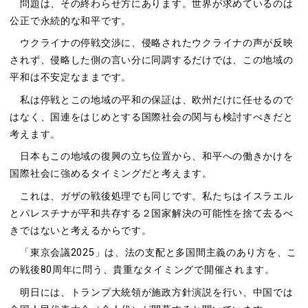
問題は、その終わらせ方にあります。世界が求めているのは
公正で永続的な和平です。
ウクライナの停戦交渉に、侵略されたウクライナの声が反映
されず、侵略した側の言い分に同調するだけでは、この地域の
平和は不安定なままです。
私は停戦とこの地域の平和の保証は、欧州だけに任せるので
はなく、国連をはじめとする国際社会の関与も検討すべきだと
考えます。
日本もこの地域の復興の立ち位置から、和平への働きかけを
国際社会に強めるタイミングだと考えます。
これは、ガザの戦後処理でも同じです。私たちはイスラエル
とパレスチナが平和共存する２国家解決の可能性を捨て去るべ
きではないと考えるからです。
「東京会議2025」は、法の支配と多国間主義のあり方を、こ
の戦後80周年に問う、貴重なタイミングで開催されます。
明日には、トランプ大統領が施政方針演説を行い、中国では