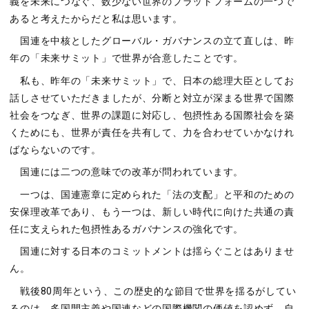
義を未来につなぐ、数少ない世界のプラットフォームの一つで
あると考えたからだと私は思います。
国連を中核としたグローバル・ガバナンスの立て直しは、昨
年の「未来サミット」で世界が合意したことです。
私も、昨年の「未来サミット」で、日本の総理大臣としてお
話しさせていただきましたが、分断と対立が深まる世界で国際
社会をつなぎ、世界の課題に対応し、包摂性ある国際社会を築
くためにも、世界が責任を共有して、力を合わせていかなけれ
ばならないのです。
国連には二つの意味での改革が問われています。
一つは、国連憲章に定められた「法の支配」と平和のための
安保理改革であり、もう一つは、新しい時代に向けた共通の責
任に支えられた包摂性あるガバナンスの強化です。
国連に対する日本のコミットメントは揺らぐことはありませ
ん。
戦後80周年という、この歴史的な節目で世界を揺るがしてい
るのは、多国間主義や国連などの国際機関の価値を認めず、自