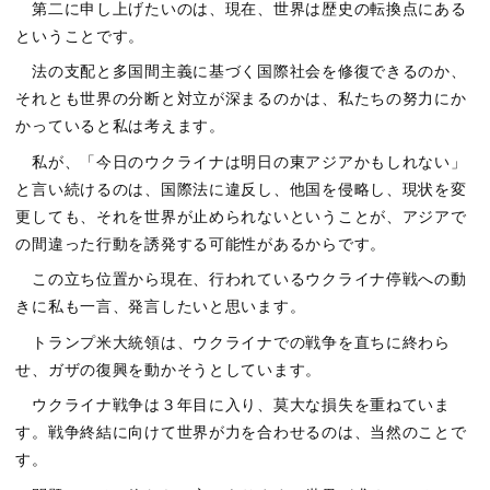
第二に申し上げたいのは、現在、世界は歴史の転換点にある
ということです。
法の支配と多国間主義に基づく国際社会を修復できるのか、
それとも世界の分断と対立が深まるのかは、私たちの努力にか
かっていると私は考えます。
私が、「今日のウクライナは明日の東アジアかもしれない」
と言い続けるのは、国際法に違反し、他国を侵略し、現状を変
更しても、それを世界が止められないということが、アジアで
の間違った行動を誘発する可能性があるからです。
この立ち位置から現在、行われているウクライナ停戦への動
きに私も一言、発言したいと思います。
トランプ米大統領は、ウクライナでの戦争を直ちに終わら
せ、ガザの復興を動かそうとしています。
ウクライナ戦争は３年目に入り、莫大な損失を重ねていま
す。戦争終結に向けて世界が力を合わせるのは、当然のことで
す。