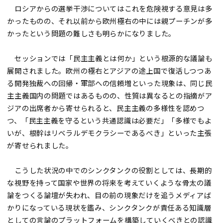
ロシアからの選挙干渉についてはこれを危険視する意見は多
かったものの、それ以前から欧州極右の中には親プーチンが多
かったという問題の難しさも明らかになりました。
セッションでは「民主主義とは何か」という根源的な議論も
展開されました。欧州の極右とアジアの途上国で復活しつつあ
る開発独裁への回帰・軍部への信頼増といった現象は、同じ民
主主義国内の問題ではあるものの、性質は異なるとの指摘がア
ジアの出席者から寄せられると、民主主義の多様性を認めつ
つ、「民主主義を守るという共通認識は必要だ」「多様でもよ
いが、根幹はリベラルデモクラシーであるべき」といった主張
が寄せられました。
こうした状況の中でのシンクタンクの役割としては、長期的
な視野を持って国家や世界の将来を考えていくような骨太の議
論をつくる論壇が失われ、目の前の現象だけを追うメディアば
かりになっている現状を鑑み、シンクタンクが責任ある知識層
としての言論のプラットフォームを構築していくべきとの認識