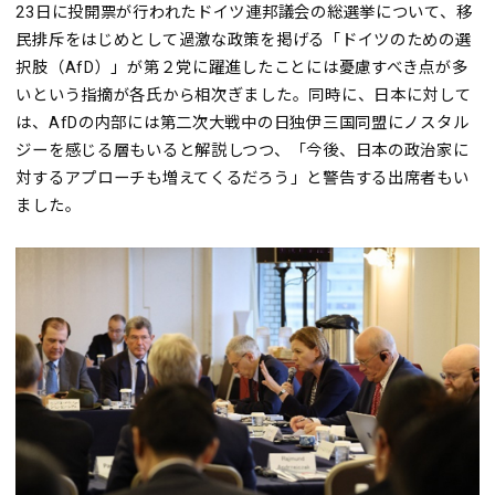
23日に投開票が行われたドイツ連邦議会の総選挙について、移
民排斥をはじめとして過激な政策を掲げる「ドイツのための選
択肢（AfD）」が第２党に躍進したことには憂慮すべき点が多
いという指摘が各氏から相次ぎました。同時に、日本に対して
は、AfDの内部には第二次大戦中の日独伊三国同盟にノスタル
ジーを感じる層もいると解説しつつ、「今後、日本の政治家に
対するアプローチも増えてくるだろう」と警告する出席者もい
ました。