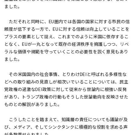
ました。
ただそれと同時に、EU圏内では各国の国家に対する市民の信
頼度が低下する一方で、EUに対する信頼は向上していることを
プラスの要素として捉え、これまでのように米国に依存するこ
となく、EUが一丸となって既存の経済秩序を擁護しつつ、リベ
ラルな価値や規範を守っていくことの必要性を説く意見もあり
ました。
その米国国内の社会事情、とりわけDEIと呼ばれる多様性な
どへの取り組みの見直しが相次いでいることについては、民主
党政権の過激なDEI政策に対して従来から世論内に根強い反発
があり、トランプ政権の行動もそうした世論動向を反映させた
ものとの解説がありました。
こうしたことを踏まえて、知識層の責任についても議論が及
び、メディア、そしてシンクタンクに積極的な役割を求める声
が多数寄せられました。