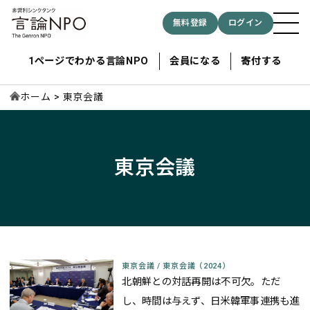
無料登録
ログイン
1ページでわかる言論NPO
会員になる
寄付する
ホーム
東京会議
記事検索する
東京会議
検索
東京会議
/
東京会議（2024）
北朝鮮との対話再開は不可欠。ただ
し、時間は与えず、日米韓軍事連携も進