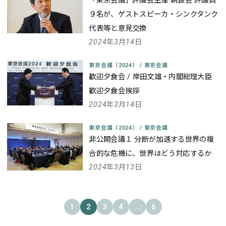
「東京会議」評議会主催 朝食会 評議員
９名が、ゲストスピーカ・シンクタンク
代表等と意見交換
2024年3月14日
東京会議（2024）
/
東京会議
歓迎夕食会 / 岸田文雄・内閣総理大臣
歓迎夕食会挨拶
2024年3月14日
東京会議（2024）
/
東京会議
非公開会議１ 分断が加速する世界の複
合的な危機に、世界はどう対応するか
2024年3月13日
1
2
3
4
...
6