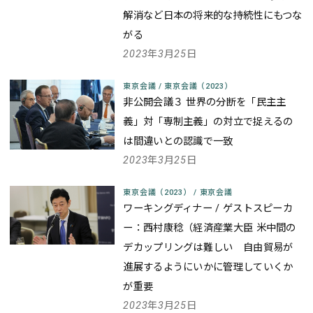
解消など日本の将来的な持続性にもつな
がる
2023年3月25日
東京会議
/
東京会議（2023）
非公開会議３ 世界の分断を「民主主
義」対「専制主義」の対立で捉えるの
は間違いとの認識で一致
2023年3月25日
東京会議（2023）
/
東京会議
ワーキングディナー / ゲストスピーカ
ー：西村康稔（経済産業大臣 米中間の
デカップリングは難しい 自由貿易が
進展するようにいかに管理していくか
が重要
2023年3月25日