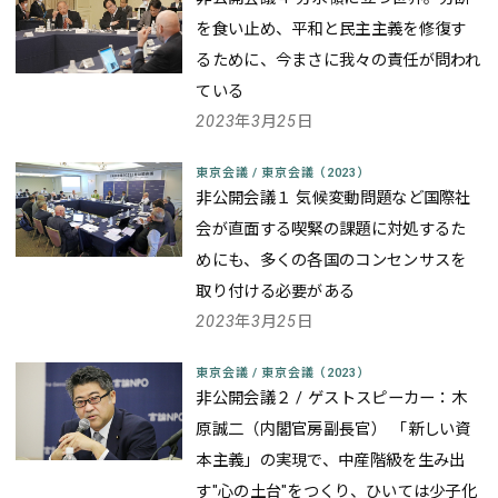
を食い止め、平和と民主主義を修復す
るために、今まさに我々の責任が問われ
ている
2023年3月25日
東京会議
/
東京会議（2023）
非公開会議１ 気候変動問題など国際社
会が直面する喫緊の課題に対処するた
めにも、多くの各国のコンセンサスを
取り付ける必要がある
2023年3月25日
東京会議
/
東京会議（2023）
非公開会議２ / ゲストスピーカー：木
原誠二（内閣官房副長官） 「新しい資
本主義」の実現で、中産階級を生み出
す"心の土台"をつくり、ひいては少子化