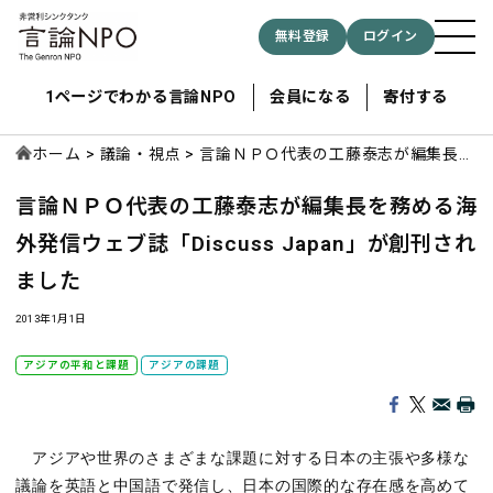
無料登録
ログイン
1ページでわかる言論NPO
会員になる
寄付する
ホーム
議論・視点
言論ＮＰＯ代表の工藤泰志が編集長を
務める海外発信ウェブ誌「Discuss
言論ＮＰＯ代表の工藤泰志が編集長を務める海
Japan」が創刊されました
記事検索する
外発信ウェブ誌「Discuss Japan」が創刊され
ました
検索
2013年1月1日
アジアの平和と課題
アジアの課題
アジアや世界のさまざまな課題に対する日本の主張や多様な
議論を英語と中国語で発信し、日本の国際的な存在感を高めて