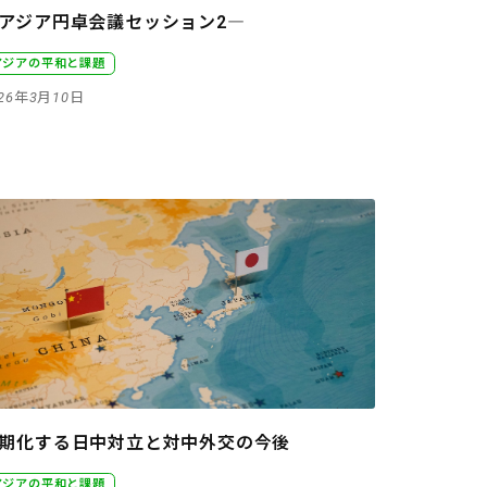
アジア円卓会議セッション2―
アジアの平和と課題
026年3月10日
期化する日中対立と対中外交の今後
アジアの平和と課題