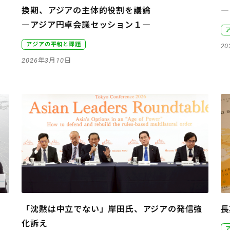
換期、アジアの主体的役割を議論
―
―アジア円卓会議セッション１―
アジアの平和と課題
2
2026年3月10日
「沈黙は中立でない」岸田氏、アジアの発信強
長
化訴え