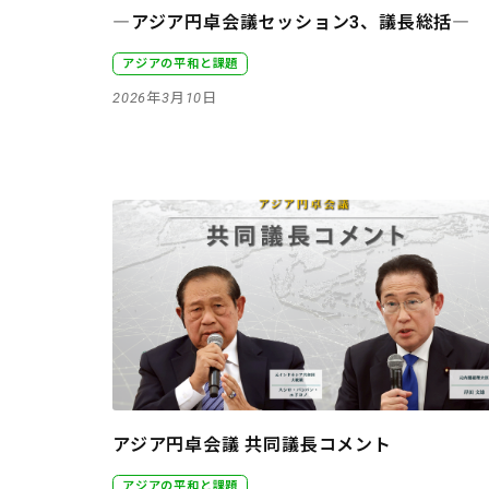
―アジア円卓会議セッション3、議長総括―
アジアの平和と課題
2026年3月10日
アジア円卓会議 共同議長コメント
アジアの平和と課題