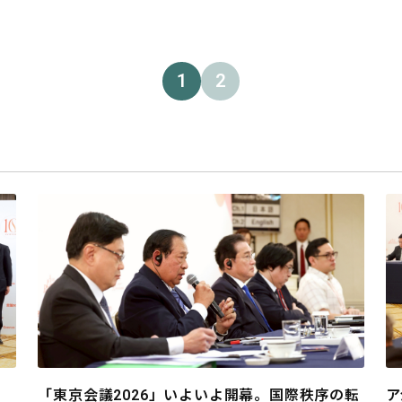
1
2
「東京会議2026」いよいよ開幕。国際秩序の転
ア