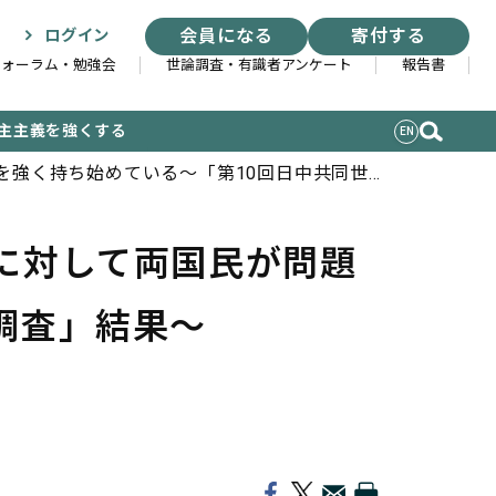
会員になる
寄付する
ログイン
フォーラム・勉強会
世論調査・有識者アンケート
報告書
主主義を強くする
EN
を強く持ち始めている～「第10回日中共同世
に対して両国民が問題
調査」結果～
索