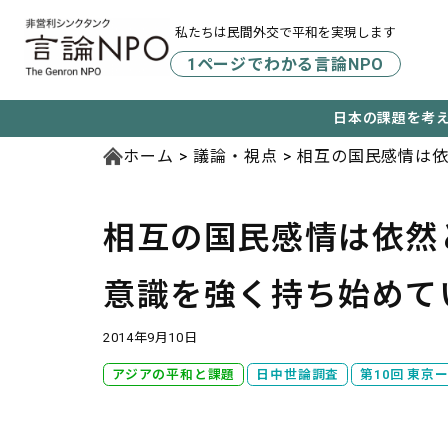
私たちは民間外交で平和を実現します
1ページでわかる言論NPO
日本の課題を考
ホーム
議論・視点
相互の国民感情は依
論調査」結果～
相互の国民感情は依然
意識を強く持ち始めて
2014年9月10日
アジアの平和と課題
日中世論調査
第10回 東京