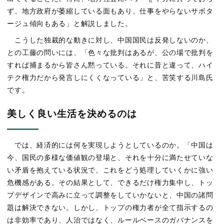
ず、地方政府が萎縮している面もあり、仕事をやらないサボタ
ージュ傾向もある」と解説しました。
こうした独裁的な動きに対し、中国国民は反発しないのか、
との工藤の問いには、「色々な批判はあるが、公の場で批判を
すれば捕まるから皆さん黙っている。それに昔と違って、ハイ
テク権力だから発言しにくくなっている」と、苦笑する川島氏
です。
美しく良い生活を決めるのは
では、経済的には何を実現しようとしているのか。「中国は
今、国民の多様な価値観の登場と、それを十分に満たせていな
い矛盾を抱えている状況で、これをどう処理していくかに強い
危機感がある。その結果として、できるだけ権力集中し、トッ
プデザインで高みに立って調整をしていかないと、中国の諸問
題は解決できない。しかし、トップの権力者が全て指示するの
は非効率であり、人治ではなく、ルールベースのガバナンスを