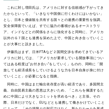
これに対し増田氏は、アメリカに対する信頼感が下がってき
たからといって、「いきなり中国側に行くわけにはいかない」
とし、日本と価値観を共有する国々との連携の重要性を強調。
安全保障面でいえば、すでに協力の蓄積があるオーストラリ
ア、インドなどとの関係をさらに強化すると同時に、アメリカ
以外のＧ７国とも連携を深めた上で、中国と向き合っていくこ
とが大事だと説きました。
伊藤氏はまず、日米FTAなど２国間交渉を求めてきているア
メリカに対しては、「アメリカが要求している開放事項につい
てはある程度は"お付き合い"をしていく」ものの、同時に「開
放しても経済成長をしていけるような力を日本自身が身に付け
ていくこと」が必要になると指摘。
同時に、中国はまだ輸出依存度が高い経済であり、多国間主
義、自由貿易主義の恩恵は大きいため、「これらを擁護するた
めに中国により大きなコミットを求めるべき」と主張。その
際、日本だけでなく、EUなどとも連携して働きかけていくこと
によって、「その場限りの対応ではなく、新たなルールを形成