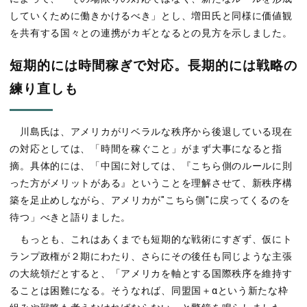
していくために働きかけるべき」とし、増田氏と同様に価値観
を共有する国々との連携がカギとなるとの見方を示しました。
短期的には時間稼ぎで対応。長期的には戦略の
練り直しも
川島氏は、アメリカがリベラルな秩序から後退している現在
の対応としては、「時間を稼ぐこと」がまず大事になると指
摘。具体的には、「中国に対しては、『こちら側のルールに則
った方がメリットがある』ということを理解させて、新秩序構
築を足止めしながら、アメリカが"こちら側"に戻ってくるのを
待つ」べきと語りました。
もっとも、これはあくまでも短期的な戦術にすぎず、仮にト
ランプ政権が２期にわたり、さらにその後任も同じような主張
の大統領だとすると、「アメリカを軸とする国際秩序を維持す
ることは困難になる。そうなれば、同盟国＋αという新たな枠