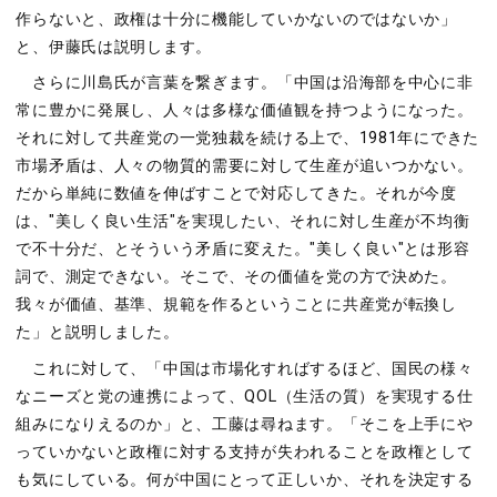
作らないと、政権は十分に機能していかないのではないか」
と、伊藤氏は説明します。
さらに川島氏が言葉を繋ぎます。「中国は沿海部を中心に非
常に豊かに発展し、人々は多様な価値観を持つようになった。
それに対して共産党の一党独裁を続ける上で、1981年にできた
市場矛盾は、人々の物質的需要に対して生産が追いつかない。
だから単純に数値を伸ばすことで対応してきた。それが今度
は、"美しく良い生活"を実現したい、それに対し生産が不均衡
で不十分だ、とそういう矛盾に変えた。"美しく良い"とは形容
詞で、測定できない。そこで、その価値を党の方で決めた。
我々が価値、基準、規範を作るということに共産党が転換し
た」と説明しました。
これに対して、「中国は市場化すればするほど、国民の様々
なニーズと党の連携によって、QOL（生活の質）を実現する仕
組みになりえるのか」と、工藤は尋ねます。「そこを上手にや
っていかないと政権に対する支持が失われることを政権として
も気にしている。何が中国にとって正しいか、それを決定する