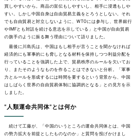
買しやすいから。商品の宣伝もしやすいし、相手に浸透もしや
すい。しかし中国自身は自由貿易主義をとろうとしない。それ
でも自由貿易と対立しないように、WTOには参与し、世界銀行
やIMFとも対話を続ける意志を示している」と中国が自由貿易
の旗手のように振る舞う理由について語りました。
最後に川島氏は、中国はもし相手が言うことを聞かなければ
経済的にも軍事的にも脅しとなる材料を保持しつつ利益分配を
行っていることを強調した上で、貿易秩序のルールを欠いてお
り、またそのようなものを作ることはできないと分析。「軍事
力とルールを形成するには時間を要するという背景から、中国
はしばらく世界の自由貿易体制に協調的となる」との見方を示
しました。
"人類運命共同体"とは何か
続けて工藤が、「中国のいうところの運命共同体とは、中国
の勢力拡大を前提としたものなのか」と質問を投げかけまし