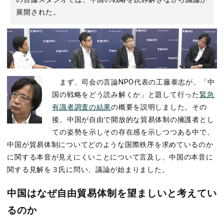
展開された。
まず、司会の言論NPO代表の工藤泰志が、「中
国の戦略をどう読み解くか」と題して行った
緊急
有識者調査の結果
の概要を説明しました。その
後、中国が自由で開放的な貿易体制の擁護者とし
ての姿勢を示しその存在感を示しつつある中で、
中国が貿易体制についてどのような国際秩序を求めているのか
に関する本音が見えにくいことについて言及し、中国の本音に
関する見解を３氏に問い、議論が始まりました。
中国はなぜ自由貿易体制を望ましいと考えてい
るのか