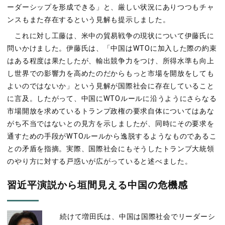
ーダーシップを形成できる」と、厳しい状況にありつつもチャ
ンスもまた存在するという見解も提示しました。
これに対し工藤は、米中の貿易戦争の現状について伊藤氏に
問いかけました。伊藤氏は、「中国はWTOに加入した際の約束
はある程度は果たしたが、輸出競争力をつけ、所得水準も向上
し世界での影響力を高めたのだからもっと市場を開放をしても
よいのではないか」という見解が国際社会に存在していること
に言及。したがって、中国にWTOルールに沿うようにさらなる
市場開放を求めているトランプ政権の要求自体についてはあな
がち不当ではないとの見方を示しましたが、同時にその要求を
通すための手段がWTOルールから逸脱するようなものであるこ
との矛盾を指摘。実際、国際社会にもそうしたトランプ大統領
のやり方に対する戸惑いが広がっていると述べました。
習近平演説から垣間見える中国の危機感
続けて増田氏は、中国は国際社会でリーダーシ