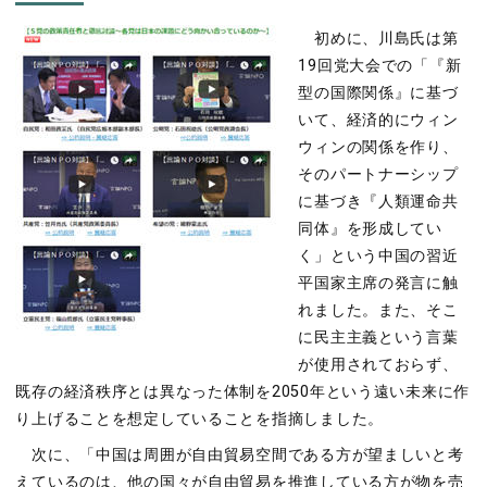
初めに、川島氏は第
19回党大会での「『新
型の国際関係』に基づ
いて、経済的にウィン
ウィンの関係を作り、
そのパートナーシップ
に基づき『人類運命共
同体』を形成してい
く」という中国の習近
平国家主席の発言に触
れました。また、そこ
に民主主義という言葉
が使用されておらず、
既存の経済秩序とは異なった体制を2050年という遠い未来に作
り上げることを想定していることを指摘しました。
次に、「中国は周囲が自由貿易空間である方が望ましいと考
えているのは、他の国々が自由貿易を推進している方が物を売