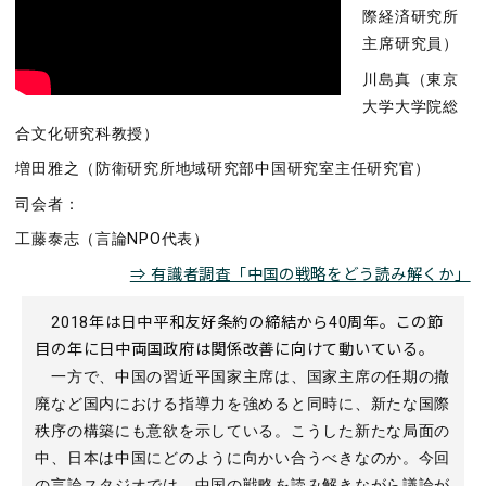
際経済研究所
主席研究員）
川島真（東京
大学大学院総
合文化研究科教授）
増田雅之（防衛研究所地域研究部中国研究室主任研究官）
司会者：
工藤泰志（言論NPO代表）
⇒ 有識者調査「中国の戦略をどう読み解くか」
2018年は日中平和友好条約の締結から40周年。この節
目の年に日中両国政府は関係改善に向けて動いている。
一方で、中国の習近平国家主席は、国家主席の任期の撤
廃など国内における指導力を強めると同時に、新たな国際
秩序の構築にも意欲を示している。こうした新たな局面の
中、日本は中国にどのように向かい合うべきなのか。今回
の言論スタジオでは、中国の戦略を読み解きながら議論が