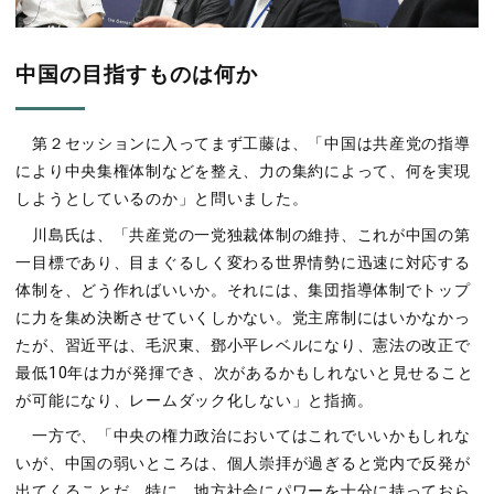
中国の目指すものは何か
第２セッションに入ってまず工藤は、「中国は共産党の指導
により中央集権体制などを整え、力の集約によって、何を実現
しようとしているのか」と問いました。
川島氏は、「共産党の一党独裁体制の維持、これが中国の第
一目標であり、目まぐるしく変わる世界情勢に迅速に対応する
体制を、どう作ればいいか。それには、集団指導体制でトップ
に力を集め決断させていくしかない。党主席制にはいかなかっ
たが、習近平は、毛沢東、鄧小平レベルになり、憲法の改正で
最低10年は力が発揮でき、次があるかもしれないと見せること
が可能になり、レームダック化しない」と指摘。
一方で、「中央の権力政治においてはこれでいいかもしれな
いが、中国の弱いところは、個人崇拝が過ぎると党内で反発が
出てくることだ。特に、地方社会にパワーを十分に持っておら