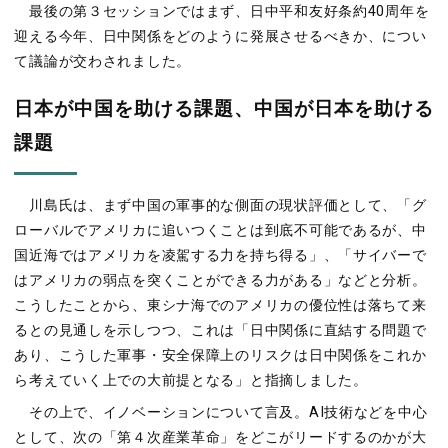
最後の第３セッションではまず、日中平和友好条約40周年を
迎える今年、日中関係をどのように発展させるべきか、につい
て議論が交わされました。
日本が中国を助ける課題、中国が日本を助ける
課題
川島氏は、まず中国の軍事的な側面の現状評価として、「グ
ローバルでアメリカに追いつくことは到底不可能であるが、中
国近海ではアメリカを凌駕する力を持ち得る」、「サイバーで
はアメリカの弱点を突くことができる力がある」などと分析。
こうしたことから、東シナ海でのアメリカの優位性は落ちて来
るとの見通しを示しつつ、これは「日中関係に直結する問題で
あり、こうした軍事・安全保障上のリスクは日中関係をこれか
ら考えていく上での大前提となる」と指摘しました。
その上で、イノベーションについて言及。AI技術などを中心
として、次の「第４次産業革命」をどこがリードするのかが大