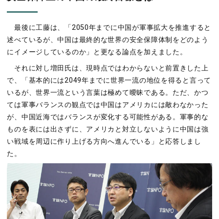
最後に工藤は、「2050年までに中国が軍事拡大を推進すると
述べているが、中国は最終的な世界の安全保障体制をどのよう
にイメージしているのか」と更なる論点を加えました。
それに対し増田氏は、現時点ではわからないと前置きした上
で、「基本的には2049年までに世界一流の地位を得ると言って
いるが、世界一流という言葉は極めて曖昧である。ただ、かつ
ては軍事バランスの観点では中国はアメリカには敵わなかった
が、中国近海ではバランスが変化する可能性がある。軍事的な
ものを表には出さずに、アメリカと対立しないように中国は強
い戦域を周辺に作り上げる方向へ進んでいる」と応答しまし
た。