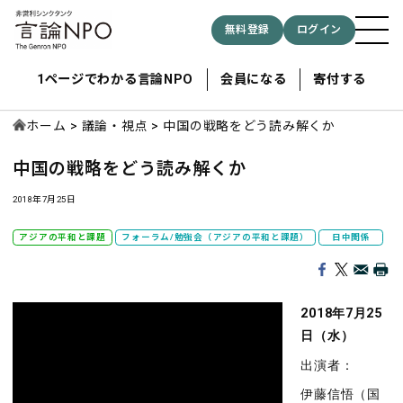
無料登録
ログイン
1ページでわかる言論NPO
会員になる
寄付する
ホーム
議論・視点
中国の戦略をどう読み解くか
中国の戦略をどう読み解くか
記事検索する
2018年7月25日
検索
アジアの平和と課題
フォーラム/勉強会（アジアの平和と課題）
日中関係
2018年7月25
日（水）
出演者：
伊藤信悟（国