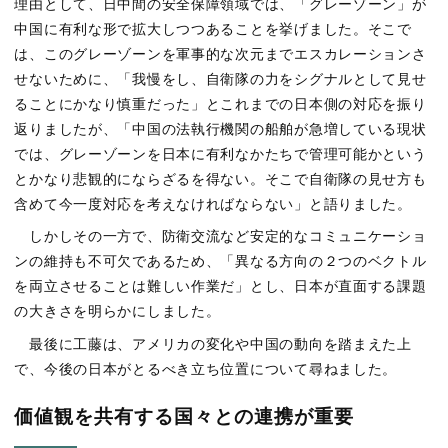
理由として、日中間の安全保障領域では、「グレーゾーン」が
中国に有利な形で拡大しつつあることを挙げました。そこで
は、このグレーゾーンを軍事的な次元までエスカレーションさ
せないために、「我慢をし、自衛隊の力をシグナルとして見せ
ることにかなり慎重だった」とこれまでの日本側の対応を振り
返りましたが、「中国の法執行機関の船舶が急増している現状
では、グレーゾーンを日本に有利なかたちで管理可能かという
とかなり悲観的にならざるを得ない。そこで自衛隊の見せ方も
含めて今一度対応を考えなければならない」と語りました。
しかしその一方で、防衛交流など安定的なコミュニケーショ
ンの維持も不可欠であるため、「異なる方向の２つのベクトル
を両立させることは難しい作業だ」とし、日本が直面する課題
の大きさを明らかにしました。
最後に工藤は、アメリカの変化や中国の動向を踏まえた上
で、今後の日本がとるべき立ち位置について尋ねました。
価値観を共有する国々との連携が重要