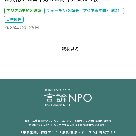
アジアの平和と課題
フォーラム/勉強会（アジアの平和と課題）
日中関係
2025年12月25日
一覧を見る
代表・工藤の発言
プレスリリース
メディア掲載
オフィス案内
お問い合わせ
言論NPOとは
寄付する
フォーラムに参加する
言論NPOではたらく
「東京会議」特設サイト
「東京-北京フォーラム」特設サイト