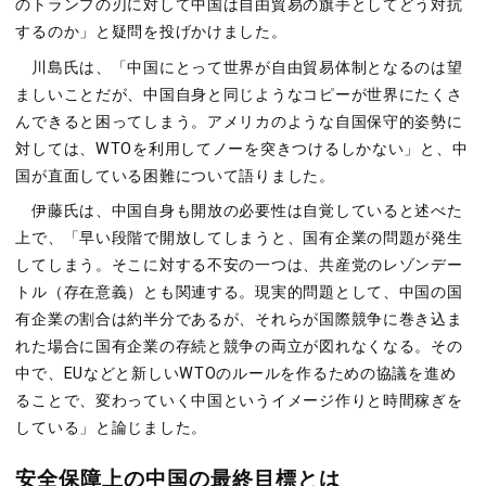
のトランプの刃に対して中国は自由貿易の旗手としてどう対抗
するのか」と疑問を投げかけました。
川島氏は、「中国にとって世界が自由貿易体制となるのは望
ましいことだが、中国自身と同じようなコピーが世界にたくさ
んできると困ってしまう。アメリカのような自国保守的姿勢に
対しては、WTOを利用してノーを突きつけるしかない」と、中
国が直面している困難について語りました。
伊藤氏は、中国自身も開放の必要性は自覚していると述べた
上で、「早い段階で開放してしまうと、国有企業の問題が発生
してしまう。そこに対する不安の一つは、共産党のレゾンデー
トル（存在意義）とも関連する。現実的問題として、中国の国
有企業の割合は約半分であるが、それらが国際競争に巻き込ま
れた場合に国有企業の存続と競争の両立が図れなくなる。その
中で、EUなどと新しいWTOのルールを作るための協議を進め
ることで、変わっていく中国というイメージ作りと時間稼ぎを
している」と論じました。
安全保障上の中国の最終目標とは