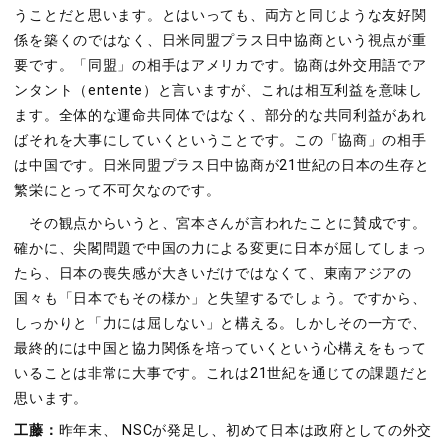
うことだと思います。とはいっても、両方と同じような友好関
係を築くのではなく、日米同盟プラス日中協商という視点が重
要です。「同盟」の相手はアメリカです。協商は外交用語でア
ンタント（entente）と言いますが、これは相互利益を意味し
ます。全体的な運命共同体ではなく、部分的な共同利益があれ
ばそれを大事にしていくということです。この「協商」の相手
は中国です。日米同盟プラス日中協商が21世紀の日本の生存と
繁栄にとって不可欠なのです。
その観点からいうと、宮本さんが言われたことに賛成です。
確かに、尖閣問題で中国の力による変更に日本が屈してしまっ
たら、日本の喪失感が大きいだけではなくて、東南アジアの
国々も「日本でもその様か」と失望するでしょう。ですから、
しっかりと「力には屈しない」と構える。しかしその一方で、
最終的には中国と協力関係を培っていくという心構えをもって
いることは非常に大事です。これは21世紀を通じての課題だと
思います。
工藤：
昨年末、 NSCが発足し、初めて日本は政府としての外交