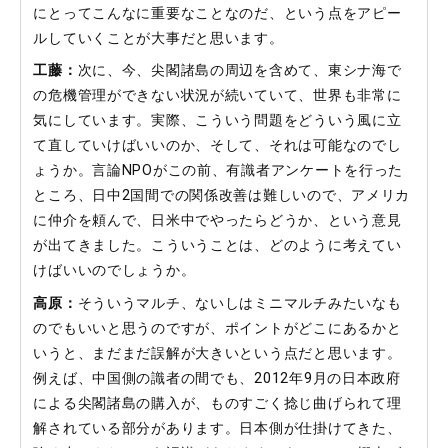
にとってこんなに重要なことなのだ、という点をアピー
ルしていくことが大事だと思います。
工藤：
次に、今、尖閣諸島の周辺を含めて、東シナ海で
の危機管理ができない状況が続いていて、世界も非常に
気にしています。実際、こういう問題をどういう風に立
て直していけばいいのか、そして、それは可能なのでし
ょうか。言論NPOがこの前、有識者アンケートを行った
ところ、日中2国間での関係改善は難しいので、アメリカ
に仲介を頼んで、日米中でやったらどうか、という意見
が出てきました。こういうことは、どのように考えてい
けばいいのでしょうか。
高原：
そういうマルチ、ないしはミニマルチみたいなも
のでもいいと思うのですが、ポイントがどこにあるかと
いうと、まだまだ誤解が大きいという点だと思います。
例えば、中国側の識者の間でも、2012年9月の日本政府
による尖閣諸島の購入が、ものすごく捻じ曲げられて理
解されている部分があります。日本側が仕掛けてきた、