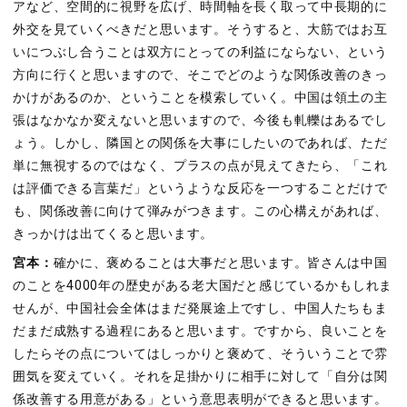
アなど、空間的に視野を広げ、時間軸を長く取って中長期的に
外交を見ていくべきだと思います。そうすると、大筋ではお互
いにつぶし合うことは双方にとっての利益にならない、という
方向に行くと思いますので、そこでどのような関係改善のきっ
かけがあるのか、ということを模索していく。中国は領土の主
張はなかなか変えないと思いますので、今後も軋轢はあるでし
ょう。しかし、隣国との関係を大事にしたいのであれば、ただ
単に無視するのではなく、プラスの点が見えてきたら、「これ
は評価できる言葉だ」というような反応を一つすることだけで
も、関係改善に向けて弾みがつきます。この心構えがあれば、
きっかけは出てくると思います。
宮本：
確かに、褒めることは大事だと思います。皆さんは中国
のことを4000年の歴史がある老大国だと感じているかもしれま
せんが、中国社会全体はまだ発展途上ですし、中国人たちもま
だまだ成熟する過程にあると思います。ですから、良いことを
したらその点についてはしっかりと褒めて、そういうことで雰
囲気を変えていく。それを足掛かりに相手に対して「自分は関
係改善する用意がある」という意思表明ができると思います。