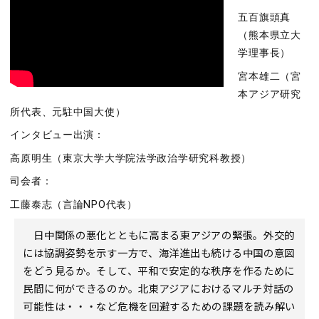
五百旗頭真
（熊本県立大
学理事長）
宮本雄二（宮
本アジア研究
所代表、元駐中国大使）
インタビュー出演：
高原明生（東京大学大学院法学政治学研究科教授）
司会者：
工藤泰志（言論NPO代表）
日中関係の悪化とともに高まる東アジアの緊張。外交的
には協調姿勢を示す一方で、海洋進出も続ける中国の意図
をどう見るか。そして、平和で安定的な秩序を作るために
民間に何ができるのか。北東アジアにおけるマルチ対話の
可能性は・・・など危機を回避するための課題を読み解い