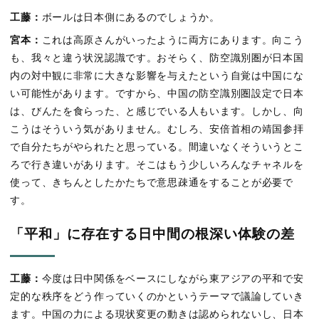
工藤：
ボールは日本側にあるのでしょうか。
宮本：
これは高原さんがいったように両方にあります。向こう
も、我々と違う状況認識です。おそらく、防空識別圏が日本国
内の対中観に非常に大きな影響を与えたという自覚は中国にな
い可能性があります。ですから、中国の防空識別圏設定で日本
は、びんたを食らった、と感じでいる人もいます。しかし、向
こうはそういう気がありません。むしろ、安倍首相の靖国参拝
で自分たちがやられたと思っている。間違いなくそういうとこ
ろで行き違いがあります。そこはもう少しいろんなチャネルを
使って、きちんとしたかたちで意思疎通をすることが必要で
す。
「平和」に存在する日中間の根深い体験の差
工藤：
今度は日中関係をベースにしながら東アジアの平和で安
定的な秩序をどう作っていくのかというテーマで議論していき
ます。中国の力による現状変更の動きは認められないし、日本