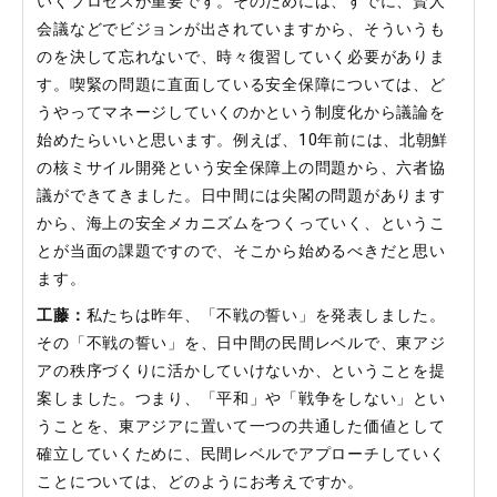
いくプロセスが重要です。そのためには、すでに、賢人
会議などでビジョンが出されていますから、そういうも
のを決して忘れないで、時々復習していく必要がありま
す。喫緊の問題に直面している安全保障については、ど
うやってマネージしていくのかという制度化から議論を
始めたらいいと思います。例えば、10年前には、北朝鮮
の核ミサイル開発という安全保障上の問題から、六者協
議ができてきました。日中間には尖閣の問題があります
から、海上の安全メカニズムをつくっていく、というこ
とが当面の課題ですので、そこから始めるべきだと思い
ます。
工藤：
私たちは昨年、「不戦の誓い」を発表しました。
その「不戦の誓い」を、日中間の民間レベルで、東アジ
アの秩序づくりに活かしていけないか、ということを提
案しました。つまり、「平和」や「戦争をしない」とい
うことを、東アジアに置いて一つの共通した価値として
確立していくために、民間レベルでアプローチしていく
ことについては、どのようにお考えですか。