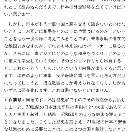
れとして組み込んだうえで、日本は外交戦略を立てていけばい
いと思います。
しかし、日本がもう一度中国と膝を交えて話さないといけな
いことは、お互いに相手をどのように位置づけるのか、という
ことをもう一度冷静に考えてみることです。未来永劫の潜在的
な敵国とみなすのか、それとも将来的にはパートナーに戻るの
か。さらには、東アジアにどのような秩序をつくり、どのよう
に繁栄を享受していくのか。そのビジョン作りから出発する
と、これからどうしたらよいかという方向性が出てくると思い
ます。現在のように軍事・安全保障に重点を置いた考え方だけ
になってしまうと、潜在敵国としか考えられなくなり、しかも
いずれは顕在化します。これは避けないといけません。
五百旗頭：
同感です。私は歴史家ですのでその観点からお話し
しますと、20世紀の日本は太平洋の両側の２つ大国であるアメ
リカと中国と敵対した結果、昭和20年のような結末を迎えるこ
とになりました。こうした歴史を踏まえ、21世紀の日本の安全
な航海のために必要なことは、この２つの国と敵対しないとい