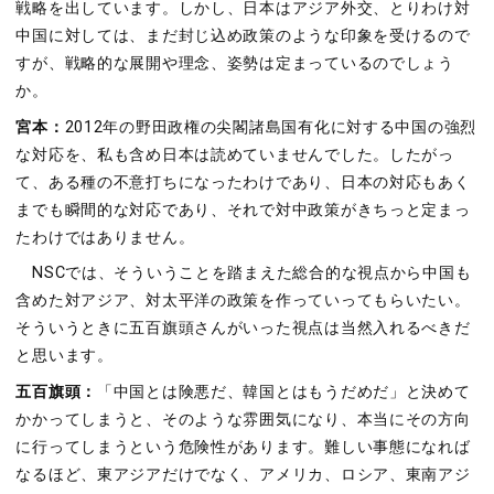
戦略を出しています。しかし、日本はアジア外交、とりわけ対
中国に対しては、まだ封じ込め政策のような印象を受けるので
すが、戦略的な展開や理念、姿勢は定まっているのでしょう
か。
宮本：
2012年の野田政権の尖閣諸島国有化に対する中国の強烈
な対応を、私も含め日本は読めていませんでした。したがっ
て、ある種の不意打ちになったわけであり、日本の対応もあく
までも瞬間的な対応であり、それで対中政策がきちっと定まっ
たわけではありません。
NSCでは、そういうことを踏まえた総合的な視点から中国も
含めた対アジア、対太平洋の政策を作っていってもらいたい。
そういうときに五百旗頭さんがいった視点は当然入れるべきだ
と思います。
五百旗頭：
「中国とは険悪だ、韓国とはもうだめだ」と決めて
かかってしまうと、そのような雰囲気になり、本当にその方向
に行ってしまうという危険性があります。難しい事態になれば
なるほど、東アジアだけでなく、アメリカ、ロシア、東南アジ