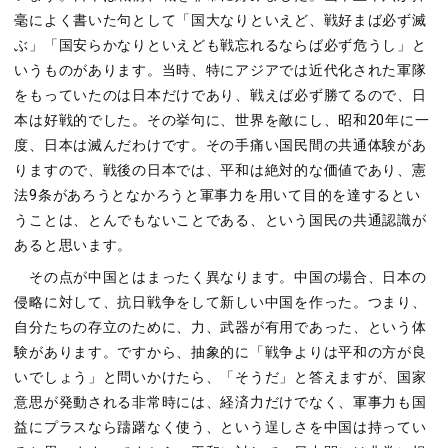
毫によく書いた句として「国大なりといえど、戦好まば必ず滅
ぶ」「国安らかなりといえども戦忘れるならば必ず危うし」と
いうものがあります。当時、特にアジアでは近代化された軍隊
をもっていたのは日本だけであり、戦えば必ず勝てるので、日
本は好戦的でした。その挙句に、世界を敵にし、昭和20年に一
度、日本は滅んだわけです。その手痛い国民間の共通体験があ
りますので、戦後の日本では、平和は絶対的な価値であり、憲
法9条があろうとなかろうと軍事力を用いて目的を達するとい
うことは、とんでもないことである、という国民の共通認識が
あると思います。
その点が中国とはまったく異なります。中国の場合、日本の
侵略に対して、抗日戦争をして新しい中国を作った。つまり、
自分たちの存立のために、力、武器が有用であった、という体
験があります。ですから、抽象的に「戦争よりは平和の方が良
いでしょう」と問いかけたら、「そうだ」と答えますが、国家
意思が発動される非常時には、経済力だけでなく、軍事力も国
益にプラスなら躊躇なく使う、という逞しさを中国は持ってい