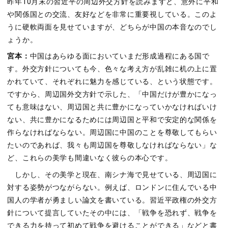
昨年10月末の習近平の周辺外交方針を読みますと、意外に平和
や関係国との交流、友好などを非常に重要視している。このよ
うに硬軟両面を見せていますが、どちらが中国の本音なのでし
ょうか。
宮本：
中国はあらゆる面においていまだ形成過程にある国で
す。外交方針についても今、色々な考え方が乱雑に机の上に置
かれていて、それぞれに魅力を感じている、という状態です。
ですから、周辺国外交方針で示した、「中国だけが豊かになっ
ても意味はない、周辺国と共に豊かになっていかなければいけ
ない、共に豊かになるためには周辺国と平和で安定的な関係を
作らなければならない。周辺国に中国のことを尊敬してもらい
たいのであれば、我々も周辺国を尊敬しなければならない」な
ど、これらの美学も間違いなく彼らの本心です。
しかし、その美学と現在、南シナ海で見せている、周辺国に
対する姿勢がつながらない。例えば、ロンドンに住んでいる中
国人の学者が勇ましい論文を書いている。習近平政権の外交方
針について提言していたその中には、「戦争を恐れず、戦争を
できる力を持って初めて戦争を避けることができる」などと書