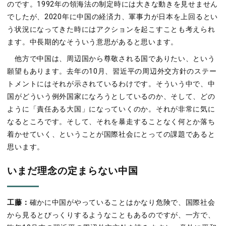
のです。1992年の領海法の制定時には大きな動きを見せません
でしたが、2020年に中国の経済力、軍事力が日本を上回るとい
う状況になってきた時にはアクションを起こすことも考えられ
ます。中長期的なそういう意思があると思います。
他方で中国は、周辺国から尊敬される国でありたい、という
願望もあります。去年の10月、習近平の周辺外交方針のステー
トメントにはそれが示されているわけです。そういう中で、中
国がどういう例外国家になろうとしているのか、そして、どの
ように「責任ある大国」になっていくのか。それが非常に気に
なるところです。そして、それを暴走することなく何とか落ち
着かせていく、ということが国際社会にとっての課題であると
思います。
いまだ理念の定まらない中国
工藤：
確かに中国がやっていることはかなり危険で、国際社会
から見るとびっくりするようなこともあるのですが、一方で、