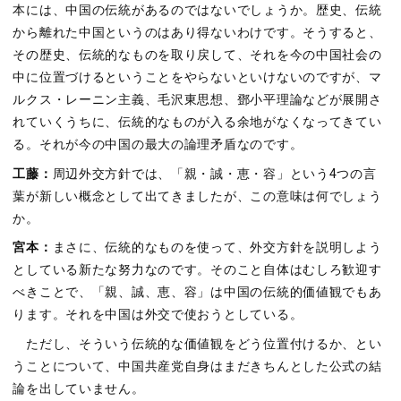
本には、中国の伝統があるのではないでしょうか。歴史、伝統
から離れた中国というのはあり得ないわけです。そうすると、
その歴史、伝統的なものを取り戻して、それを今の中国社会の
中に位置づけるということをやらないといけないのですが、マ
ルクス・レーニン主義、毛沢東思想、鄧小平理論などが展開さ
れていくうちに、伝統的なものが入る余地がなくなってきてい
る。それが今の中国の最大の論理矛盾なのです。
工藤：
周辺外交方針では、「親・誠・恵・容」という4つの言
葉が新しい概念として出てきましたが、この意味は何でしょう
か。
宮本：
まさに、伝統的なものを使って、外交方針を説明しよう
としている新たな努力なのです。そのこと自体はむしろ歓迎す
べきことで、「親、誠、恵、容」は中国の伝統的価値観でもあ
ります。それを中国は外交で使おうとしている。
ただし、そういう伝統的な価値観をどう位置付けるか、とい
うことについて、中国共産党自身はまだきちんとした公式の結
論を出していません。