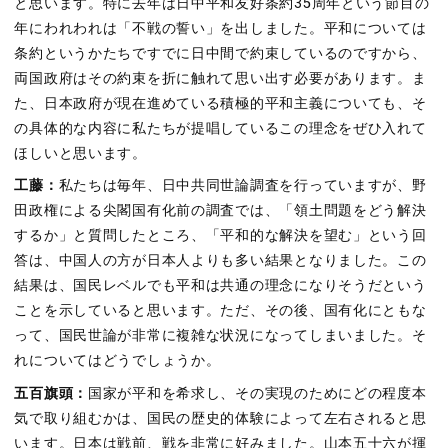
と思います。特に去年は日中平和友好条約35周年という節目の
年にわれわれは「不戦の誓い」を出しました。平和については
条約というかたちですでに日中間で約束しているのですから、
両国政府はその約束を折に触れて思い出す必要があります。ま
た、日本政府が現在進めている積極的平和主義についても、そ
の具体的な内容に私たちが提唱しているこの理念をぜひ入れて
ほしいと思います。
工藤：
私たちは毎年、日中共同世論調査を行っていますが、野
田政権による尖閣国有化前の調査では、「領土問題をどう解決
するか」と質問したところ、「平和的な解決を望む」という回
答は、中国人の方が日本人よりも多い結果となりました。この
結果は、国民レベルでも平和は共通の理念になりそうだという
ことを示していると思います。ただ、その後、国有化にともな
って、国民世論が非常に複雑な状況になってしまいました。そ
れについてはどうでしょうか。
五百旗頭：
国家が平和を希求し、その実現のためにどの程度本
気で取り組むかは、国民の歴史的体験によって左右されると思
います。日本は戦前、戦を非常に好みました。山本五十六が揮