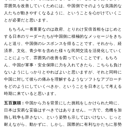
雰囲気を改善していくためには、中国側でそのような良識的な
人たちが動きやすくなるように、ということを心がけていくこ
とが必要だと思います。
もちろん一番重要なのは政府、とりわけ安倍首相をはじめと
する日本のリーダーたちが中国側に積極的なメッセージをきち
んと送り、中国側のレスポンスを得ることです。それから、経
済界、文化、青少年を含めた様々な民間交流を活発化していく
ことによって、雰囲気の改善を図っていくことです。もちろ
ん、中国が軍事・安全保障に力を入れてきたら、こちらも負け
ないようにしっかりとやればよいと思いますが、それと同時に
中国に対して彼らの痛みを理解するようなソフトなアプローチ
をどのようにしていくべきか、ということを日本として考える
時期に来ていると思います。
五百旗頭：
中国から力を背景にした挑戦をしかけられた時に、
日本は安易な妥協はすべきではありません。一方で、危機を加
熱し戦争も辞さない、という姿勢も示してはいけない。じっと
耐えながら、動かずに、しかし、国際的に有利なかたちに形勢