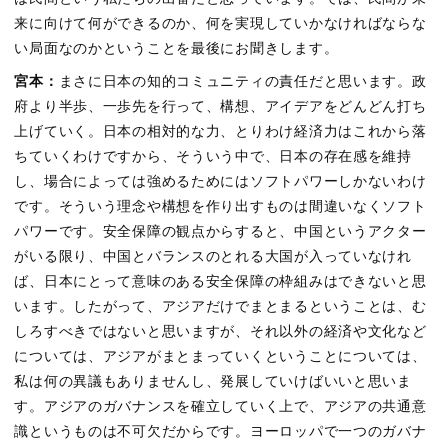
来に向けて何ができるのか、何を実現していかなければならな
い局面なのかということを最後にお聞きします。
宮本：
まさに日本の知的コミュニティの責任だと思います。政
府より半歩、一歩先を行って、構想、アイデアをどんどん打ち
上げていく。日本の相対的な力、とりわけ経済力はこれから落
ちていくわけですから、そういう中で、日本の存在感を維持
し、場合によっては強めるためにはソフトパワーしかないわけ
です。そういう理念や構想を作り出すものは間違いなくソフト
パワーです。安全保障の観点からすると、中国というアクター
がいる限り、中国とバランスのとれる大国が入っていなけれ
ば、日本にとって意味のある安全保障の枠組みはできないと思
います。したがって、アジアだけでまとまるということは、む
しろすべきではないと思いますが、それ以外の経済や文化など
については、アジアがまとまっていくということについては、
私は何の異議もありませんし、発展していけばいいと思いま
す。アジアのガバナンスを確立していく上で、アジアの共通意
識というものは不可欠だからです。ヨーロッパで一つのガバナ