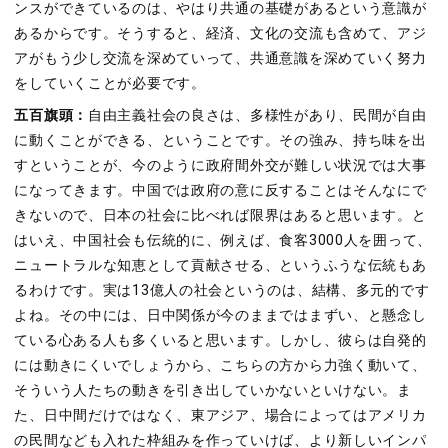
ンスができているのは、やはり共通の基礎があるという意識が
あるからです。そうすると、経済、文化の交流も含めて、アジ
アがもう少し交流を深めていって、共通意識を深めていく努力
をしていくことが必要です。
五百旗頭：
自由主義社会の良さは、多様性があり、民間が自由
に動くことができる、ということです。その強み、持ち味を出
すということが、今のように政府間外交が難しい状況では大事
になってきます。中国では政府の意に反することはそんなにで
きないので、日本の社会に比べれば限界はあると思います。と
はいえ、中国社会も伝統的に、例えば、食客3000人を囲って、
ニュートラルな知恵として貢献させる、というふうな伝統もあ
るわけです。実は13億人の社会というのは、結構、多元的です
よね。その中には、日中関係が今のままではまずい、と懸念し
ている心ある人も多くいると思います。しかし、彼らは自発的
には動きにくいでしょうから、こちらの方から力強く動いて、
そういう人たちの動きを引き出していかないといけない。ま
た、日中間だけではなく、東アジア、場合によってはアメリカ
の民間なども入れた枠組みを作っていけば、より新しいインパ