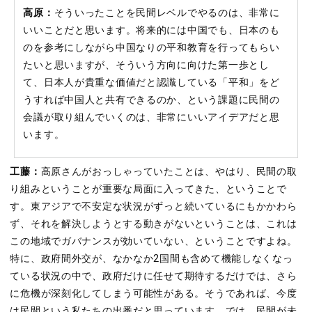
高原：
そういったことを民間レベルでやるのは、非常に
いいことだと思います。将来的には中国でも、日本のも
のを参考にしながら中国なりの平和教育を行ってもらい
たいと思いますが、そういう方向に向けた第一歩とし
て、日本人が貴重な価値だと認識している「平和」をど
うすれば中国人と共有できるのか、という課題に民間の
会議が取り組んでいくのは、非常にいいアイデアだと思
います。
工藤：
高原さんがおっしゃっていたことは、やはり、民間の取
り組みということが重要な局面に入ってきた、ということで
す。東アジアで不安定な状況がずっと続いているにもかかわら
ず、それを解決しようとする動きがないということは、これは
この地域でガバナンスが効いていない、ということですよね。
特に、政府間外交が、なかなか2国間も含めて機能しなくなっ
ている状況の中で、政府だけに任せて期待するだけでは、さら
に危機が深刻化してしまう可能性がある。そうであれば、今度
は民間という私たちの出番だと思っています。では、民間が未