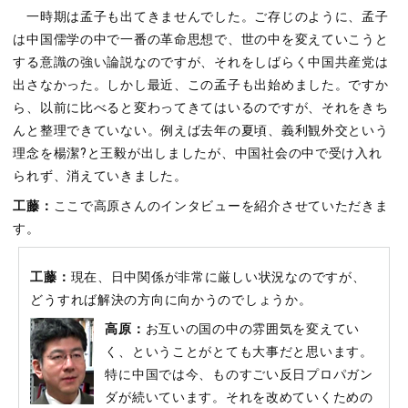
一時期は孟子も出てきませんでした。ご存じのように、孟子
は中国儒学の中で一番の革命思想で、世の中を変えていこうと
する意識の強い論説なのですが、それをしばらく中国共産党は
出さなかった。しかし最近、この孟子も出始めました。ですか
ら、以前に比べると変わってきてはいるのですが、それをきち
んと整理できていない。例えば去年の夏頃、義利観外交という
理念を楊潔?と王毅が出しましたが、中国社会の中で受け入れ
られず、消えていきました。
工藤：
ここで高原さんのインタビューを紹介させていただきま
す。
工藤：
現在、日中関係が非常に厳しい状況なのですが、
どうすれば解決の方向に向かうのでしょうか。
高原：
お互いの国の中の雰囲気を変えてい
く、ということがとても大事だと思います。
特に中国では今、ものすごい反日プロパガン
ダが続いています。それを改めていくための