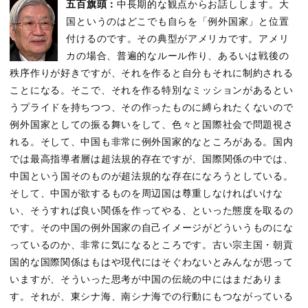
五百旗頭：
中長期的な観点からお話しします。大
国というのはどこでも自らを「例外国家」と位置
付けるのです。その典型がアメリカです。アメリ
カの場合、普遍的なルール作り、あるいは戦後の
秩序作りが好きですが、それを作ると自分もそれに制約される
ことになる。そこで、それを作る特別なミッションがあるとい
うプライドを持ちつつ、その作ったものに縛られたくないので
例外国家としての振る舞いをして、色々と国際社会で問題視さ
れる。そして、中国も非常に例外国家的なところがある。国内
では最高指導者層は超法規的存在ですが、国際関係の中では、
中国という国そのものが超法規的な存在になろうとしている。
そして、中国が欲するものを周辺国は尊重しなければいけな
い、そうすれば良い関係を作ってやる、といった態度を取るの
です。その中国の例外国家の自己イメージがどういうものにな
っているのか、非常に気になるところです。古い宗主国・朝貢
国的な国際関係はもはや現代にはそぐわないとみんなが思って
いますが、そういった思考が中国の伝統の中にはまだありま
す。それが、東シナ海、南シナ海での行動にもつながっている