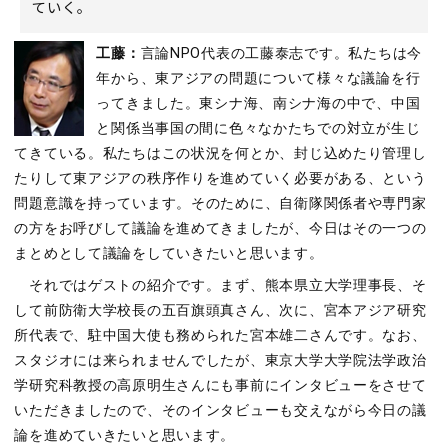
ていく。
工藤：
言論NPO代表の工藤泰志です。私たちは今
年から、東アジアの問題について様々な議論を行
ってきました。東シナ海、南シナ海の中で、中国
と関係当事国の間に色々なかたちでの対立が生じ
てきている。私たちはこの状況を何とか、封じ込めたり管理し
たりして東アジアの秩序作りを進めていく必要がある、という
問題意識を持っています。そのために、自衛隊関係者や専門家
の方をお呼びして議論を進めてきましたが、今日はその一つの
まとめとして議論をしていきたいと思います。
それではゲストの紹介です。まず、熊本県立大学理事長、そ
して前防衛大学校長の五百旗頭真さん、次に、宮本アジア研究
所代表で、駐中国大使も務められた宮本雄二さんです。なお、
スタジオには来られませんでしたが、東京大学大学院法学政治
学研究科教授の高原明生さんにも事前にインタビューをさせて
いただきましたので、そのインタビューも交えながら今日の議
論を進めていきたいと思います。