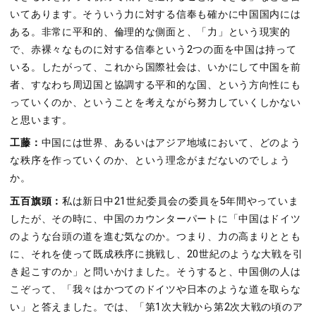
いてあります。そういう力に対する信奉も確かに中国国内には
ある。非常に平和的、倫理的な側面と、「力」という現実的
で、赤裸々なものに対する信奉という2つの面を中国は持って
いる。したがって、これから国際社会は、いかにして中国を前
者、すなわち周辺国と協調する平和的な国、という方向性にも
っていくのか、ということを考えながら努力していくしかない
と思います。
工藤：
中国には世界、あるいはアジア地域において、どのよう
な秩序を作っていくのか、という理念がまだないのでしょう
か。
五百旗頭：
私は新日中21世紀委員会の委員を5年間やっていま
したが、その時に、中国のカウンターパートに「中国はドイツ
のような台頭の道を進む気なのか。つまり、力の高まりととも
に、それを使って既成秩序に挑戦し、20世紀のような大戦を引
き起こすのか」と問いかけました。そうすると、中国側の人は
こぞって、「我々はかつてのドイツや日本のような道を取らな
い」と答えました。では、「第1次大戦から第2次大戦の頃のア