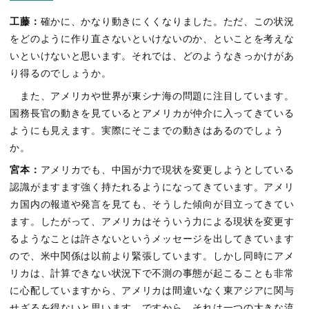
工藤：
確かに、かなり動きにくくなりました。ただ、この状況
をどのように作り直さないといけないのか、といことを考えな
いといけないと思います。それでは、どのようなきっかけがあ
り得るのでしょうか。
また、アメリカや世界が東シナ海の問題に注目しています。
国務長官の動きを見ているとアメリカが仲介に入ってきている
ようにも見えます。実際にそこまでの動きはあるのでしょう
か。
宮本：
アメリカでも、中国が力で現状を変更しようとしている
認識がますます強く持たれるようになってきています。アメリ
カ国内の報道や発言を見ても、そうした傾向が目立ってきてい
ます。したがって、アメリカはそういう力による現状を変更す
るようなことは許さないというメッセージを出してきています
ので、米中関係は以前より緊張しています。しかし同時にアメ
リカは、計算できない状況下で不測の事態が起こることも非常
に心配していますから、アメリカは間違いなく東アジアに関与
せざるを得ないと思います。ですから、それは一つの大きな流