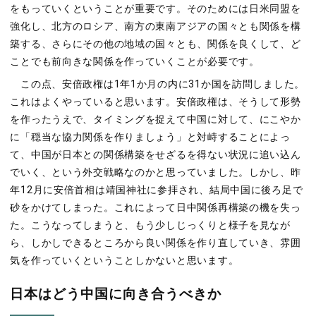
をもっていくということが重要です。そのためには日米同盟を
強化し、北方のロシア、南方の東南アジアの国々とも関係を構
築する、さらにその他の地域の国々とも、関係を良くして、ど
ことでも前向きな関係を作っていくことが必要です。
この点、安倍政権は1年1か月の内に31か国を訪問しました。
これはよくやっていると思います。安倍政権は、そうして形勢
を作ったうえで、タイミングを捉えて中国に対して、にこやか
に「穏当な協力関係を作りましょう」と対峙することによっ
て、中国が日本との関係構築をせざるを得ない状況に追い込ん
でいく、という外交戦略なのかと思っていました。しかし、昨
年12月に安倍首相は靖国神社に参拝され、結局中国に後ろ足で
砂をかけてしまった。これによって日中関係再構築の機を失っ
た。こうなってしまうと、もう少しじっくりと様子を見なが
ら、しかしできるところから良い関係を作り直していき、雰囲
気を作っていくということしかないと思います。
日本はどう中国に向き合うべきか