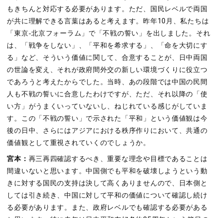
もきちんと対応する必要があります。ただ、国民レベルで両国
が共に理解できる言葉はあると考えます。昨年10月、私たちは
「東京‐北京フォーラム」で「不戦の誓い」を出しました。それ
は、「戦争をしない」、「平和を希求する」、「命を大切にす
る」など、そういう価値に関して、合意することが、日中両国
の世論を変え、それが政府間外交の新しい環境づくりに役立つ
であろうと考えたからでした。当時、あの段階では中国の民間
人も不戦の誓いに合意したわけですが、ただ、それ以降の「使
い方」がうまくいっていないし、ねじれている感じがしていま
す。この「不戦の誓い」で示された「平和」という価値観は今
後の日中、さらにはアジアにおける秩序作りにおいて、共通の
価値観として重視されていくのでしょうか。
宮本：
再三再四確認するべき、重要な理念や目標であることは
間違いないと思います。中国側でも平和を破壊しようという動
きに対する国民の支持は決して高くありませんので、日本側と
しては引き続き、中国に対して平和の価値について確認し続け
る必要があります。また、政府レベルでも確認する必要がある