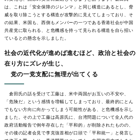
は、これは「安全保障のジレンマ」と同じ構造にあるとし、脅
威を取り除こうとする構造が攻撃的に見えてしまっており、そ
の結果、米国も、西側もメンバーの一つである香港社会が中国
共産党に取られる、と危機感を持って見られる構造を自ら招い
ているとの懸念を示しました。
社会の近代化が進めば進むほど、政治と社会の
在り方にズレが生じ、
党の一党支配に無理が出てくる
倉田氏の話を受けて工藤は、米中両国がお互いの不安や、
「危険だ」という感情を増幅してしまっており、最終的にとん
でもない方向に向かってしまう可能性がある、と危機感を示し
ました。その上で工藤は高原氏に、台湾問題について全人代の
政府活動報告で例年存在した「平和的」が削除されたものの、
その後の記者会見で李克強首相が口頭で「平和統一」と発言し