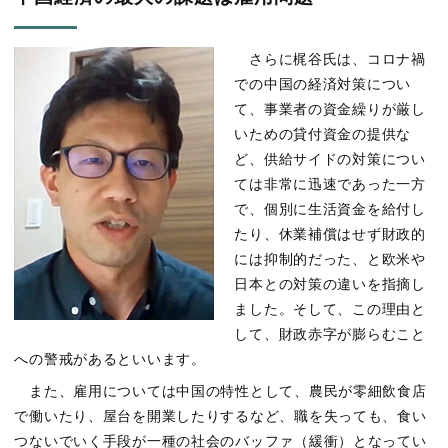
さらに梶谷氏は、コロナ禍
での中国の経済対策につい
て、事業者の資金繰りが厳し
いための貸付資金の提供な
ど、供給サイドの対策につい
ては非常に迅速であった一方
で、個別に生活資金を給付し
たり、休業補償はせず財政的
には抑制的だった、と欧米や
日本との対策の違いを指摘し
ました。そして、この理由と
して、財政赤字が膨らむこと
への警戒があるといいます。
また、雇用については中国の特性として、農民が零細飲食店
で働いたり、屋台を開業したりするなど、職を失っても、食い
つないでいく手段が一種の社会のバッファ（緩衝）となってい