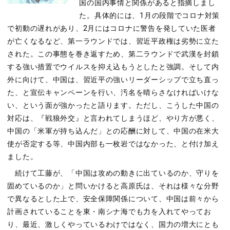
国の国内事情と関係があると指摘しまし
た。具体的には、1月の段階でコロナ対策
で初動の遅れがあり、2月にはコロナに警告を発していた医者
が亡くなるなど、第一ラウンドでは、習近平政権は劣勢に立た
された。この事態を巻き返すため、第二ラウンドで武漢を封鎖
する強い措置でウイルスを抑え込もうとしたと強調。そして内
外に向けて、中国は、習近平の強いリーダーシップで立ち直っ
た、と宣伝キャンペーンを行い、汚名を晴らさなければいけな
い、という面が強かったと語ります。ただし、こうした中国の
対応は、『戦狼外交』と言われてしまうほど、やり方が悪く、
中国の「米軍が持ち込んだ」との応酬に対して、中国の在米大
使が否定する等、中国内部も一枚岩ではなかった、と付け加え
ました。
続けて工藤が、「中国は攻めの動きに出ているのか、守りを
固めているのか」と問いかけると高原氏は、それは様々な分野
で異なるとした上で、安全保障関係について、中国は前々から
計画されていることを東・南シナ海でも力を入れてやってお
り、最近、激しくやっているわけではなく、国力の増大にとも