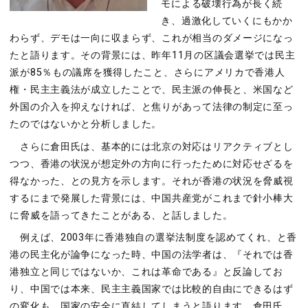
モによる破壊行為が長く続
き、過激化していくにもかか
わらず、デモは一向に収まらず、これが相当のダメージになっ
たと語ります。その背景には、昨年11月の区議会選挙では民主
派が85％もの議席を獲得したこと、さらにアメリカで香港人
権・民主主義法が成立したことで、民主派の伸長と、米国など
外国の介入を抑えなければ、と焦りがあって法律の制定に至っ
たのではないかと分析しました。
さらに倉田氏は、基本的には北京の対応はリアクティブとし
つつ、香港の状況が想定外の方向に行ったために対応せざるを
得なかった、との見方を示します。それが香港の状況を脅威視
するにまで発展した背景には、中国共産党がこれまで針小棒大
に脅威を語ってきたことがある、と話しました。
例えば、2003年に香港独自の選挙法制度を認めてくれ、と香
港の民主化が論争になった時、中国の法学者は、『それでは香
港独立と同じではないか、これは革命である』と反論してお
り、中国では本来、民主主義国家では比較的自由にできるはず
の変化も、国家の安全に直結してしまうと語ります。倉田氏