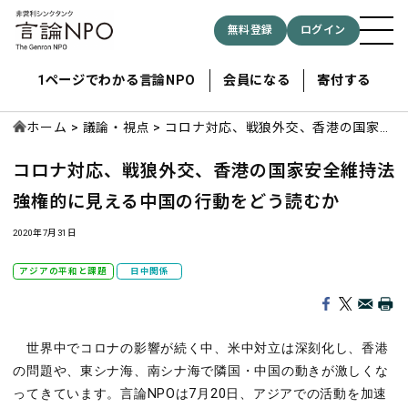
無料登録
ログイン
1ページでわかる言論NPO
会員になる
寄付する
ホーム
議論・視点
コロナ対応、戦狼外交、香港の国家安
全維持法 強権的に見える中国の行動
コロナ対応、戦狼外交、香港の国家安全維持法
をどう読むか
記事検索する
強権的に見える中国の行動をどう読むか
検索
2020年7月31日
アジアの平和と課題
日中関係
世界中でコロナの影響が続く中、米中対立は深刻化し、香港
の問題や、東シナ海、南シナ海で隣国・中国の動きが激しくな
ってきています。言論NPOは7月20日、アジアでの活動を加速