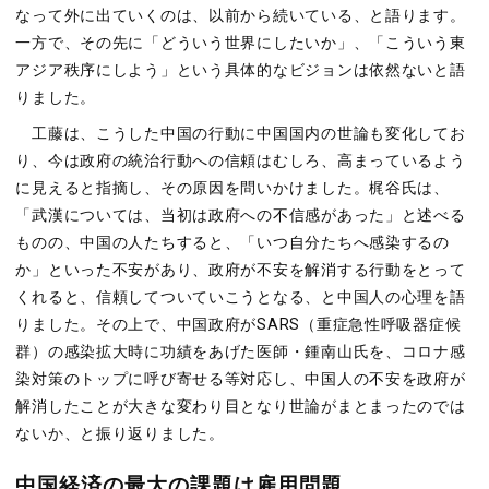
なって外に出ていくのは、以前から続いている、と語ります。
一方で、その先に「どういう世界にしたいか」、「こういう東
アジア秩序にしよう」という具体的なビジョンは依然ないと語
りました。
工藤は、こうした中国の行動に中国国内の世論も変化してお
り、今は政府の統治行動への信頼はむしろ、高まっているよう
に見えると指摘し、その原因を問いかけました。梶谷氏は、
「武漢については、当初は政府への不信感があった」と述べる
ものの、中国の人たちすると、「いつ自分たちへ感染するの
か」といった不安があり、政府が不安を解消する行動をとって
くれると、信頼してついていこうとなる、と中国人の心理を語
りました。その上で、中国政府がSARS（重症急性呼吸器症候
群）の感染拡大時に功績をあげた医師・鍾南山氏を、コロナ感
染対策のトップに呼び寄せる等対応し、中国人の不安を政府が
解消したことが大きな変わり目となり世論がまとまったのでは
ないか、と振り返りました。
中国経済の最大の課題は雇用問題