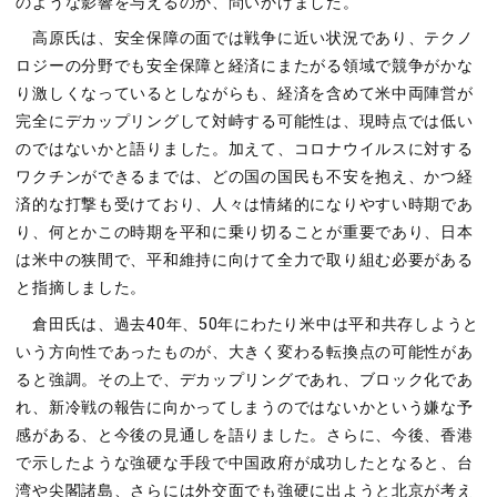
のような影響を与えるのか、問いかけました。
高原氏は、安全保障の面では戦争に近い状況であり、テクノ
ロジーの分野でも安全保障と経済にまたがる領域で競争がかな
り激しくなっているとしながらも、経済を含めて米中両陣営が
完全にデカップリングして対峙する可能性は、現時点では低い
のではないかと語りました。加えて、コロナウイルスに対する
ワクチンができるまでは、どの国の国民も不安を抱え、かつ経
済的な打撃も受けており、人々は情緒的になりやすい時期であ
り、何とかこの時期を平和に乗り切ることが重要であり、日本
は米中の狭間で、平和維持に向けて全力で取り組む必要がある
と指摘しました。
倉田氏は、過去40年、50年にわたり米中は平和共存しようと
いう方向性であったものが、大きく変わる転換点の可能性があ
ると強調。その上で、デカップリングであれ、ブロック化であ
れ、新冷戦の報告に向かってしまうのではないかという嫌な予
感がある、と今後の見通しを語りました。さらに、今後、香港
で示したような強硬な手段で中国政府が成功したとなると、台
湾や尖閣諸島、さらには外交面でも強硬に出ようと北京が考え