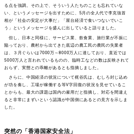
る点を強調。その上で、そういう人たちのことも忘れていな
い、というメッセージを出すために、5月の全人代で李克強首
相が「社会の安定が大事だ」「屋台経済で食いつないでいこ
う」というメッセージを盛んに出していると語りました。
但し、日本と同様に、サービス業、飲食業、旅行業が不振に
陥っており、農村から出てきた底辺の農工民の農民の失業者
は、３月ぐらいは7000万～8000万人に達しており、直近では
5000万人と言われているものの、臨時工などの数は反映されて
おらず、実態との乖離があるとも指摘しました。
さらに、中国経済の状況について梶谷氏は、むしろ封じ込め
が功を奏し、工場が稼働する等V字回復の状況を見せているこ
とからも、最大の課題は国内の雇用だと指摘し、対応を間違え
ると非常にまずいという認識が中国側にあるとの見方を示しま
した。
突然の「香港国家安全法」