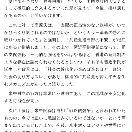
て修正を図ったり、香港問題についても、中国政府内でもまと
まって徹底的に介入するといった形が見えず、今後、揺り戻し
があるのか、と問いかけます。
これに対して高原氏は、「支配の正当性のない政権が、いつ
かひっくり返されるのではないか、というカラー革命の恐れに
取りつかれている」と強調し、「共産党指導部の不安」が根底
にあると指摘しました。その上で、習近平指導部になって、党
の支配強化、一元的な強化をやればやるほど、香港の連邦制の
ような存在は認められなくなるとしつつ、そもそも習近平氏が
誕生した背景には、「社会の近代化が進めば進むほど、政治、
社会のあり方はズレ」があり、構造的に共産党が習近平氏を生
むメカニズムがあったと語りました。
米中対立の行方は非常に不透明であり、この地域が不安定化
する可能性が高い
次に工藤は、米中関係は当初「戦略的競争」と言われていた
ものの、今では互いに敵国とみているのではないか、という声
まで出ているとした上で、今後、米中対立はアジアや世界にど