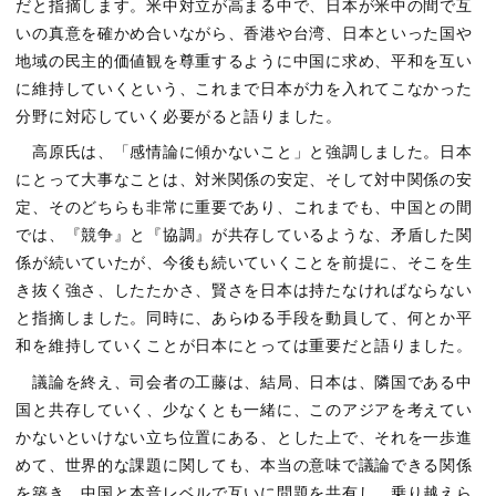
だと指摘します。米中対立が高まる中で、日本が米中の間で互
いの真意を確かめ合いながら、香港や台湾、日本といった国や
地域の民主的価値観を尊重するように中国に求め、平和を互い
に維持していくという、これまで日本が力を入れてこなかった
分野に対応していく必要がると語りました。
高原氏は、「感情論に傾かないこと」と強調しました。日本
にとって大事なことは、対米関係の安定、そして対中関係の安
定、そのどちらも非常に重要であり、これまでも、中国との間
では、『競争』と『協調』が共存しているような、矛盾した関
係が続いていたが、今後も続いていくことを前提に、そこを生
き抜く強さ、したたかさ、賢さを日本は持たなければならない
と指摘しました。同時に、あらゆる手段を動員して、何とか平
和を維持していくことが日本にとっては重要だと語りました。
議論を終え、司会者の工藤は、結局、日本は、隣国である中
国と共存していく、少なくとも一緒に、このアジアを考えてい
かないといけない立ち位置にある、とした上で、それを一歩進
めて、世界的な課題に関しても、本当の意味で議論できる関係
を築き、中国と本音レベルで互いに問題を共有し、乗り越えら