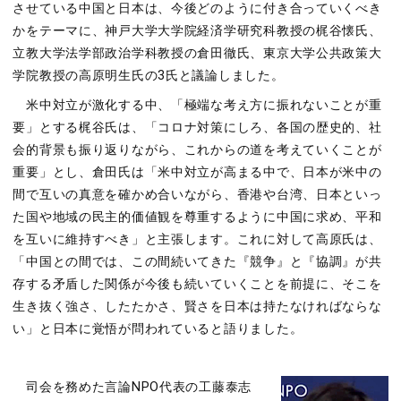
させている中国と日本は、今後どのように付き合っていくべき
かをテーマに、神戸大学大学院経済学研究科教授の梶谷懐氏、
立教大学法学部政治学科教授の倉田徹氏、東京大学公共政策大
学院教授の高原明生氏の3氏と議論しました。
米中対立が激化する中、「極端な考え方に振れないことが重
要」とする梶谷氏は、「コロナ対策にしろ、各国の歴史的、社
会的背景も振り返りながら、これからの道を考えていくことが
重要」とし、倉田氏は「米中対立が高まる中で、日本が米中の
間で互いの真意を確かめ合いながら、香港や台湾、日本といっ
た国や地域の民主的価値観を尊重するように中国に求め、平和
を互いに維持すべき」と主張します。これに対して高原氏は、
「中国との間では、この間続いてきた『競争』と『協調』が共
存する矛盾した関係が今後も続いていくことを前提に、そこを
生き抜く強さ、したたかさ、賢さを日本は持たなければならな
い」と日本に覚悟が問われていると語りました。
司会を務めた言論NPO代表の工藤泰志