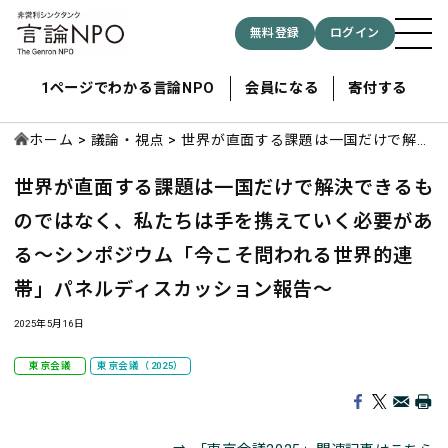
無料登録
ログイン
1ページでわかる言論NPO
会員になる
寄付する
ホーム
議論・視点
世界が直面する課題は一国だけで解決
できるものではなく、私たちは手を携
世界が直面する課題は一国だけで解決できるも
えていく必要がある～シンポジウム
記事検索する
「今こそ問われる世界的連帯」パネル
のではなく、私たちは手を携えていく必要があ
ディスカッション報告～
る
～シンポジウム「今こそ問われる世界的連
検索
帯」パネルディスカッション報告～
2025年5月16日
東京会議
東京会議（2025）