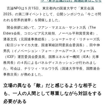
⇒ 「東京会議2025」関連記事はこちら
言論NPOは５月15日、東京都内の国連大学で「東京会議
2025」の第二弾イベントとして、公開シンポジウム「今こそ問
われる世界的連帯」を開催しました。
開会挨拶に続いて、フアン・マヌエル・サントス氏（The
Elders会長、コロンビア元大統領、ノーベル平和賞受賞者）、
潘基文氏（元国連事務総長）、ショーナ＝ケイ・リチャーズ氏
（駐日ジャマイカ大使、国連軍縮諮問委員会委員長）、田中伸
男氏（イノベーション・フォー・クールアース・フォーラム
（ICEF）運営委員会委員長、国際エネルギー機関（IEA）元事
務局長）の４氏によるパネルディスカッションが行われまし
た。司会は、チリツィ・マルワラ氏（国連大学学長、国際連合
事務次長）が務めました。
立場の異なる「敵」だと感じるような相手と
も、一人の人間として尊重しながら対話をする
必要がある