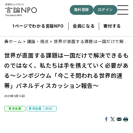
無料登録
ログイン
1ページでわかる言論NPO
会員になる
寄付する
ホーム
議論・視点
世界が直面する課題は一国だけで解決
できるものではなく、私たちは手を携
世界が直面する課題は一国だけで解決できるも
えていく必要がある～シンポジウム
記事検索する
「今こそ問われる世界的連帯」パネル
のではなく、私たちは手を携えていく必要があ
ディスカッション報告～
る
～シンポジウム「今こそ問われる世界的連
検索
帯」パネルディスカッション報告～
2025年5月16日
東京会議
東京会議（2025）