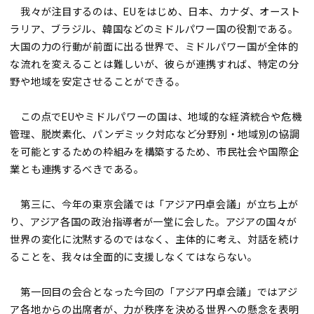
我々が注目するのは、EUをはじめ、日本、カナダ、オースト
ラリア、ブラジル、韓国などのミドルパワー国の役割である。
大国の力の行動が前面に出る世界で、ミドルパワー国が全体的
な流れを変えることは難しいが、彼らが連携すれば、特定の分
野や地域を安定させることができる。
この点でEUやミドルパワーの国は、地域的な経済統合や危機
管理、脱炭素化、パンデミック対応など分野別・地域別の協調
を可能とするための枠組みを構築するため、市民社会や国際企
業とも連携するべきである。
第三に、今年の東京会議では「アジア円卓会議」が立ち上が
り、アジア各国の政治指導者が一堂に会した。アジアの国々が
世界の変化に沈黙するのではなく、主体的に考え、対話を続け
ることを、我々は全面的に支援しなくてはならない。
第一回目の会合となった今回の「アジア円卓会議」ではアジ
ア各地からの出席者が、力が秩序を決める世界への懸念を表明