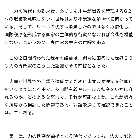
「力の時代」の到来は、必ずしも米中が世界を管理するG２
への収斂を意味しない。世界はより不安定な多極化に向かって
いる。そして、ルールの秩序は消滅したのではなく形骸化し、
国際秩序を形成する国家の主体的な行動がなければ今後も機能
しない、というのが、専門家の共有の理解である。
この２日間行われた我々の議論は、調査に回答した世界２９
３人の専門家のこうした認識がその前提となった。
大国が世界での目標を達成するためにますます強制を他国に
強いるようになる中で、多国間主義やルールの秩序をいかに守
れるのか、どのような努力で、それが可能なのか。これが様々
な角度から検討した問題である。討議を通じて確認できたこと
は、二つある。
第一は、力の秩序が前提となる時代であっても、法の支配と