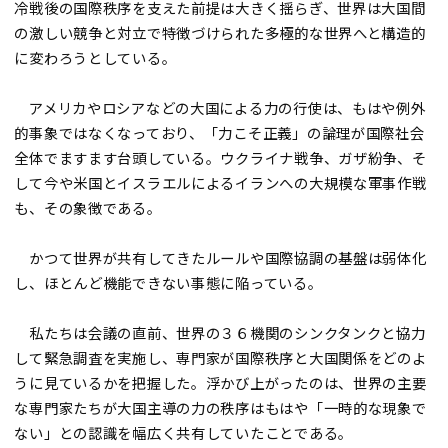
冷戦後の国際秩序を支えた前提は大きく揺らぎ、世界は大国間
の激しい競争と対立で特徴づけられた多極的な世界へと構造的
に変わろうとしている。
アメリカやロシアなどの大国による力の行使は、もはや例外
的事象ではなくなっており、「力こそ正義」の論理が国際社会
全体でますます台頭している。ウクライナ戦争、ガザ紛争、そ
して今や米国とイスラエルによるイランへの大規模な軍事作戦
も、その象徴である。
かつて世界が共有してきたルールや国際協調の基盤は弱体化
し、ほとんど機能できない事態に陥っている。
私たちは会議の直前、世界の３６機関のシンクタンクと協力
して緊急調査を実施し、専門家が国際秩序と大国関係をどのよ
うに見ているかを把握した。浮かび上がったのは、世界の主要
な専門家たちが大国主導の力の秩序はもはや「一時的な現象で
ない」との認識を幅広く共有していたことである。