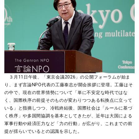
３月
11
日午後、「東京会議
2026
」の公開フォーラムが始ま
り、まず言論
NPO
代表の工藤泰志が開会挨拶に登壇。工藤はそ
の中で、現在の世界情勢について「単に不安定な時代ではな
く、国際秩序の前提そのものが変わりつつある転換点に立って
いる」と指摘しつつ、冷戦終結後、国際社会は「ルールに基づ
く秩序」や多国間協調を基本としてきたが、近年は大国による
軍事行動や経済圧力など「力の行動」が広がり、これまでの前
提が揺らいでいるとの認識を示した。