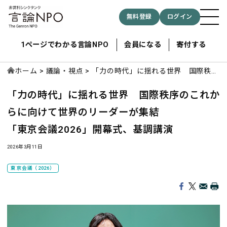
無料登録
ログイン
1ページでわかる言論NPO
会員になる
寄付する
ホーム
議論・視点
「力の時代」に揺れる世界 国際秩序
のこれからに向けて世界のリーダーが
「力の時代」に揺れる世界 国際秩序のこれか
集結 「東京会議2026」開幕式、基調
記事検索する
講演
らに向けて世界のリーダーが集結
「東京会議2026」開幕式、基調講演
検索
2026年3月11日
東京会議（2026）