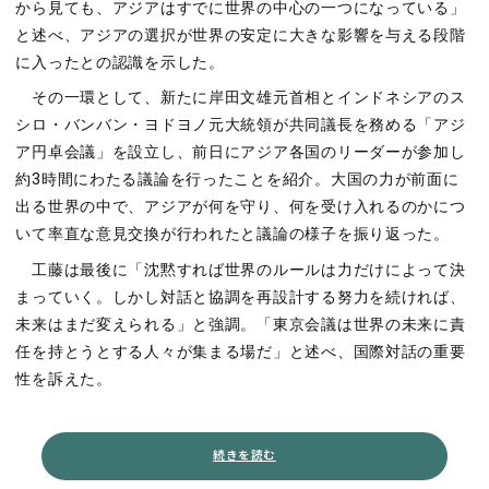
から見ても、アジアはすでに世界の中心の一つになっている」
と述べ、アジアの選択が世界の安定に大きな影響を与える段階
に入ったとの認識を示した。
その一環として、新たに岸田文雄元首相とインドネシアのス
シロ・バンバン・ヨドヨノ元大統領が共同議長を務める「アジ
ア円卓会議」を設立し、前日にアジア各国のリーダーが参加し
約
3
時間にわたる議論を行ったことを紹介。大国の力が前面に
出る世界の中で、アジアが何を守り、何を受け入れるのかにつ
いて率直な意見交換が行われたと議論の様子を振り返った。
工藤は最後に「沈黙すれば世界のルールは力だけによって決
まっていく。しかし対話と協調を再設計する努力を続ければ、
未来はまだ変えられる」と強調。「東京会議は世界の未来に責
任を持とうとする人々が集まる場だ」と述べ、国際対話の重要
性を訴えた。
続きを読む