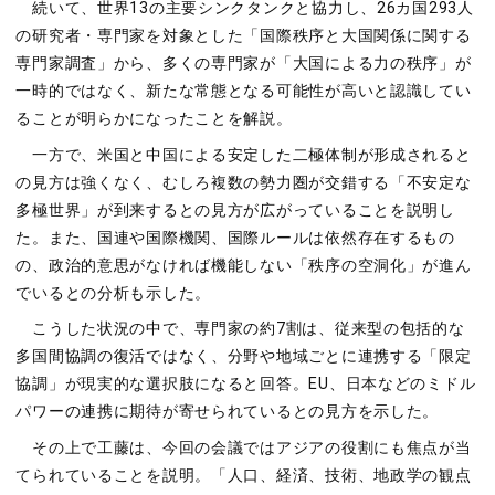
続いて、世界
13
の主要シンクタンクと協力し、
26
カ国
293
人
の研究者・専門家を対象とした「国際秩序と大国関係に関する
専門家調査」から、多くの専門家が「大国による力の秩序」が
一時的ではなく、新たな常態となる可能性が高いと認識してい
ることが明らかになったことを解説。
一方で、米国と中国による安定した二極体制が形成されると
の見方は強くなく、むしろ複数の勢力圏が交錯する「不安定な
多極世界」が到来するとの見方が広がっていることを説明し
た。また、国連や国際機関、国際ルールは依然存在するもの
の、政治的意思がなければ機能しない「秩序の空洞化」が進ん
でいるとの分析も示した。
こうした状況の中で、専門家の約
7
割は、従来型の包括的な
多国間協調の復活ではなく、分野や地域ごとに連携する「限定
協調」が現実的な選択肢になると回答。
EU
、日本などのミドル
パワーの連携に期待が寄せられているとの見方を示した。
その上で工藤は、今回の会議ではアジアの役割にも焦点が当
てられていることを説明。「人口、経済、技術、地政学の観点