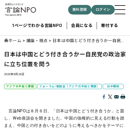
無料登録
ログイン
1ページでわかる言論NPO
会員になる
寄付する
ホーム
議論・視点
日本は中国とどう付き合うかー自民党
の政治家に立ち位置を問う
日本は中国とどう付き合うかー自民党の政治家
記事検索する
に立ち位置を問う
検索
2020年8月26日
アジアの平和と課題
フォーラム/勉強会（アジアの平和と課題）
日中関係
言論NPOは８月６日、「日本は中国とどう付き合うか」と題
し、Web座談会を開きました。中国の強権的に見える行動を踏
まえ、中国との付き合いをどのように考えるべきかをテーマに