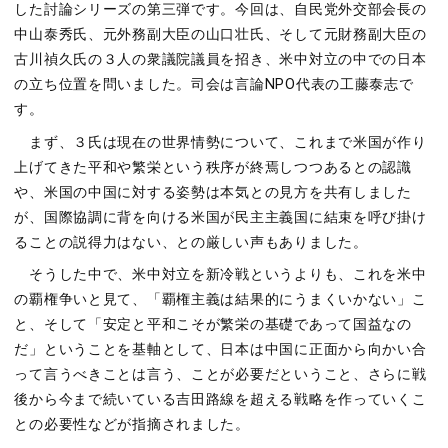
した討論シリーズの第三弾です。今回は、自民党外交部会長の
中山泰秀氏、元外務副大臣の山口壮氏、そして元財務副大臣の
古川禎久氏の３人の衆議院議員を招き、米中対立の中での日本
の立ち位置を問いました。司会は言論NPO代表の工藤泰志で
す。
まず、３氏は現在の世界情勢について、これまで米国が作り
上げてきた平和や繁栄という秩序が終焉しつつあるとの認識
や、米国の中国に対する姿勢は本気との見方を共有しました
が、国際協調に背を向ける米国が民主主義国に結束を呼び掛け
ることの説得力はない、との厳しい声もありました。
そうした中で、米中対立を新冷戦というよりも、これを米中
の覇権争いと見て、「覇権主義は結果的にうまくいかない」こ
と、そして「安定と平和こそが繁栄の基礎であって国益なの
だ」ということを基軸として、日本は中国に正面から向かい合
って言うべきことは言う、ことが必要だということ、さらに戦
後から今まで続いている吉田路線を超える戦略を作っていくこ
との必要性などが指摘されました。