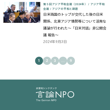
第５回アジア平和会議（2024年）
/
アジア平和
会議
/
アジアの平和と課題
日米両国のトップが交代した後の日米
関係、北東アジア情勢等について活発な
議論が行われた
～「日米対話」非公開会
議 報告～
2024年9月3日
1
2
3
...
9