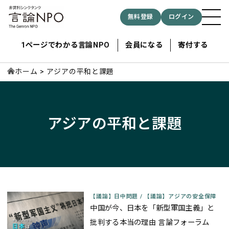
無料登録
ログイン
1ページでわかる言論NPO
会員になる
寄付する
ホーム
アジアの平和と課題
記事検索する
アジアの平和と課題
検索
【議論】日中問題
/
【議論】アジアの安全保障
中国が今、日本を「新型軍国主義」と
批判する本当の理由 言論フォーラム