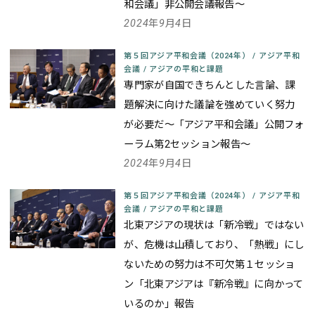
和会議」非公開会議報告～
2024年9月4日
第５回アジア平和会議（2024年）
/
アジア平和
会議
/
アジアの平和と課題
専門家が自国できちんとした言論、課
題解決に向けた議論を強めていく努力
が必要だ
～「アジア平和会議」公開フォ
ーラム第2セッション報告～
2024年9月4日
第５回アジア平和会議（2024年）
/
アジア平和
会議
/
アジアの平和と課題
北東アジアの現状は「新冷戦」ではない
が、危機は山積しており、「熱戦」にし
ないための努力は不可欠
第１セッショ
ン「北東アジアは『新冷戦』に向かって
いるのか」報告