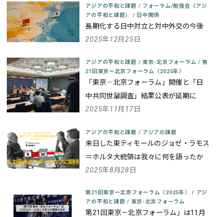
アジアの平和と課題
/
フォーラム/勉強会（アジ
アの平和と課題）
/
日中関係
長期化する日中対立と対中外交の今後
2025年12月25日
アジアの平和と課題
/
東京-北京フォーラム
/
第
21回東京ー北京フォーラム（2025年）
「東京―北京フォーラム」開催と「日
中共同世論調査」結果公表が延期に
2025年11月17日
アジアの平和と課題
/
アジアの課題
来日した東ティモールのジョゼ・ラモス
＝ホルタ大統領は我々に何を語ったか
2025年8月28日
第21回東京ー北京フォーラム（2025年）
/
アジ
アの平和と課題
/
東京-北京フォーラム
第21回東京－北京フォーラム」は11月