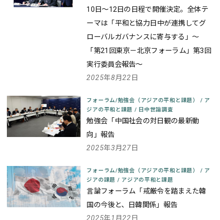
10日～12日の日程で開催決定。全体テ
ーマは「平和と協力――日中が連携してグ
ローバルガバナンスに寄与する」～
「第21回東京－北京フォーラム」第3回
実行委員会報告～
2025年8月22日
フォーラム/勉強会（アジアの平和と課題）
/
ア
ジアの平和と課題
/
日中世論調査
勉強会「中国社会の対日観の最新動
向」報告
2025年3月27日
フォーラム/勉強会（アジアの平和と課題）
/
ア
ジアの課題
/
アジアの平和と課題
言論フォーラム「戒厳令を踏まえた韓
国の今後と、日韓関係」報告
2025年1月22日