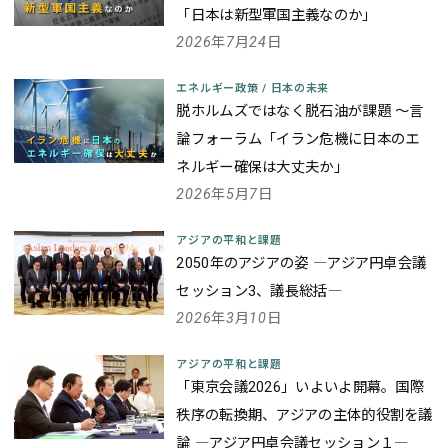
「日本は新型軍国主義なのか」
2026年7月24日
エネルギー政策
/
日本の未来
脱ホルムズではなく脱石油が課題 ～言
論フォーラム「イラン危機に日本のエ
ネルギー確保は大丈夫か」
2026年5月7日
アジアの平和と課題
2050年のアジアの姿 ―アジア円卓会議
セッション3、議長総括―
2026年3月10日
アジアの平和と課題
「東京会議2026」いよいよ開幕。国際
秩序の転換期、アジアの主体的役割を議
論 ―アジア円卓会議セッション１―