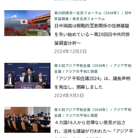
第20回東京ー北京フォーラム（2024年）
/
日中
世論調査
/
東京北京フォーラム
日中両国は戦略的互恵関係の信頼基盤
を失い始めている
～第20回日中共同世
論調査分析～
2024年12月2日
第５回アジア平和会議（2024年）
/
アジア平和
会議
/
アジアの平和と課題
「アジア平和会議2024」は、議長声明
を発出し、閉幕しました
2024年9月5日
第５回アジア平和会議（2024年）
/
アジア平和
会議
/
アジアの平和と課題
４カ国16人から忌憚ない意見が出さ
れ、活発な議論が行われた
～「アジア平